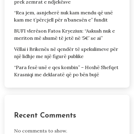
prek zemrat e ndjekësve
“Rea jem, asnjeherë nuk kam mendu që unë
kam me t’përcjell për n’banesën e” fundit
BUFI vlerëson Fatos Kryeziun: “Askush nuk e
meriton më shumë të jetë në ‘5€’ se ai”
Vëllai i Brikenës në qendër të spekulimeve për
një lidhje me një figurë publike
“Para fesë unë e qes kombin” – Hoxhë Shefqet
Krasniqi me deklaratë që po bën bujë
Recent Comments
No comments to show.