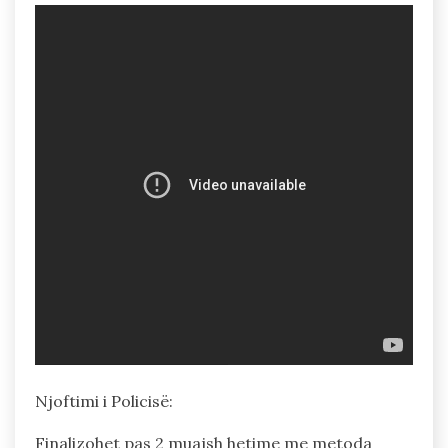
Njoftimi i Policisë:
Finalizohet pas 2 muajsh hetime me metoda