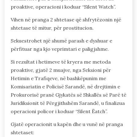
proaktive, operacioni i koduar “Silent Watch”.
Vihen në pranga 2 shtetase që shfrytëzonin një
shtetase të mitur, për prostitucion.
Sekuestrohet një shumë parash e dyshuar e
përfituar nga kjo veprimtari e paligjshme.
Si rezultat i hetimeve të kryera me metoda
proaktive, gjatë 2 muajve, nga Seksioni për
Hetimin e Trafiqeve, në bashkëpunim me
Komisariatin e Policisë Sarandë, në drejtimin e
Prokurorisë pranë Gjykatës së Shkallës së Parë të
Juridiksionit të Përgjithshëm Sarandë, u finalizua
operacioni policor i koduar “Silent Ëatch”.
Gjatë operacionit u kapën dhe u vunë në pranga
shtetaset: