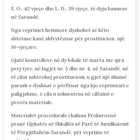
S. O., 42 vjeçe dhe L. D., 39 vjeçe, të dyja banuese
në Sarandë.
Nga veprimet hetimore dyshohet se këto
shtetase kanë shfrytëzuar për prostitucion, një
16-vjeçare.
Gjatë kontrolleve në dy lokale të marra me qira
prej tyre, në lagjet nr. 3 dhe nr. 4, në Sarandë, në
të cilat ushtrohej prostitucioni, u gjet një shumë
parash e dyshuar e përfituar nga kjo veprimtari e
paligjshme, e cila u sekuestrua në cilësinë e
provës materiale.
Materialet procedurale i kaluan Prokurorisë
pranë Gjykatës së Shkallës së Parë të Juridiksionit
të Përgjithshëm Sarandë, për veprime të