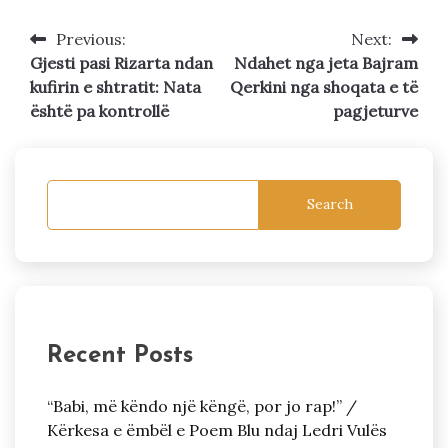
Previous:
Next:
Post
Gjesti pasi Rizarta ndan
Ndahet nga jeta Bajram
navigation
kufirin e shtratit: Nata
Qerkini nga shoqata e të
është pa kontrollë
pagjeturve
Search
Recent Posts
“Babi, më këndo një këngë, por jo rap!” /
Kërkesa e ëmbël e Poem Blu ndaj Ledri Vulës