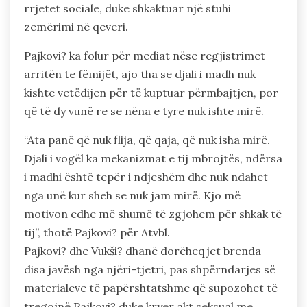
rrjetet sociale, duke shkaktuar një stuhi
zemërimi në qeveri.
Pajkovi? ka folur për mediat nëse regjistrimet
arritën te fëmijët, ajo tha se djali i madh nuk
kishte vetëdijen për të kuptuar përmbajtjen, por
që të dy vunë re se nëna e tyre nuk ishte mirë.
“Ata panë që nuk flija, që qaja, që nuk isha mirë.
Djali i vogël ka mekanizmat e tij mbrojtës, ndërsa
i madhi është tepër i ndjeshëm dhe nuk ndahet
nga unë kur sheh se nuk jam mirë. Kjo më
motivon edhe më shumë të zgjohem për shkak të
tij”, thotë Pajkovi? për Atvbl.
Pajkovi? dhe Vukši? dhanë dorëheqjet brenda
disa javësh nga njëri-tjetri, pas shpërndarjes së
materialeve të papërshtatshme që supozohet të
tregojnë Pajkovi? duke kryer akt seksual me