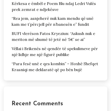
Kërkesa e ëmbël e Poem Blu ndaj Ledri Vulës
prek zemrat e ndjekësve
“Rea jem, asnjeherë nuk kam mendu që unë
kam me t’përcjell për n’banesën e” fundit
BUFI vlerëson Fatos Kryeziun: “Askush nuk e
meriton më shumë të jetë në ‘5€’ se ai”
Vëllai i Brikenës në qendër të spekulimeve për
një lidhje me një figurë publike
“Para fesë unë e qes kombin” – Hoxhë Shefqet
Krasniqi me deklaratë që po bën bujë
Recent Comments