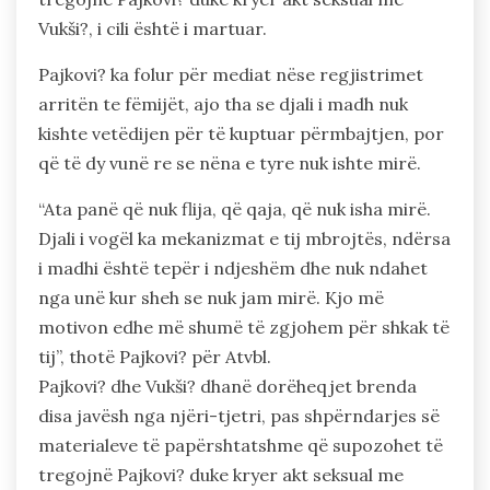
Vukši?, i cili është i martuar.
Pajkovi? ka folur për mediat nëse regjistrimet
arritën te fëmijët, ajo tha se djali i madh nuk
kishte vetëdijen për të kuptuar përmbajtjen, por
që të dy vunë re se nëna e tyre nuk ishte mirë.
“Ata panë që nuk flija, që qaja, që nuk isha mirë.
Djali i vogël ka mekanizmat e tij mbrojtës, ndërsa
i madhi është tepër i ndjeshëm dhe nuk ndahet
nga unë kur sheh se nuk jam mirë. Kjo më
motivon edhe më shumë të zgjohem për shkak të
tij”, thotë Pajkovi? për Atvbl.
Pajkovi? dhe Vukši? dhanë dorëheqjet brenda
disa javësh nga njëri-tjetri, pas shpërndarjes së
materialeve të papërshtatshme që supozohet të
tregojnë Pajkovi? duke kryer akt seksual me