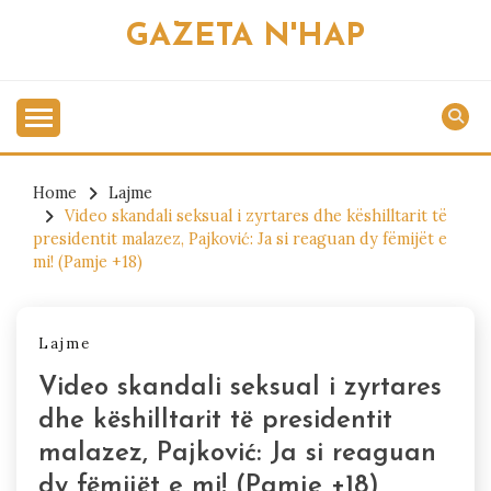
Skip
GAZETA N'HAP
to
content
Home
Lajme
Video skandali seksual i zyrtares dhe këshilltarit të
presidentit malazez, Pajković: Ja si reaguan dy fëmijët e
mi! (Pamje +18)
Lajme
Video skandali seksual i zyrtares
dhe këshilltarit të presidentit
malazez, Pajković: Ja si reaguan
dy fëmijët e mi! (Pamje +18)