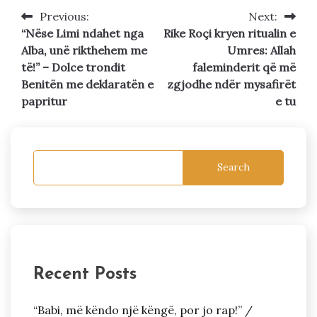
Previous:
Next:
Post
“Nëse Limi ndahet nga
Rike Roçi kryen ritualin e
navigation
Alba, unë rikthehem me
Umres: Allah
të!” – Dolce trondit
faleminderit që më
Benitën me deklaratën e
zgjodhe ndër mysafirët
papritur
e tu
Search
Recent Posts
“Babi, më këndo një këngë, por jo rap!” /