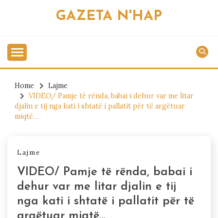
Skip
GAZETA N'HAP
to
content
Home
Lajme
VIDEO/ Pamje të rënda, babai i dehur var me litar
djalin e tij nga kati i shtatë i pallatit për të argëtuar
miqtë…
Lajme
VIDEO/ Pamje të rënda, babai i
dehur var me litar djalin e tij
nga kati i shtatë i pallatit për të
argëtuar miqtë…