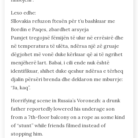
Lexo edhe:
Sllovakia refuzon ftesën për t’u bashkuar me
Bordin e Paqes, zbardhet arsyeja
Pamjet tregojnë fëmijën të ulur në errësirë dhe
në temperatura të ulëta, ndërsa një zë gruaje
dëgjohet më vonë duke kërkuar që ai të ngrihet
menjëherë lart. Babai, i cili ende nuk është
identifikuar, shihet duke qeshur ndërsa e tërheq
djalin përsëri brenda dhe deklaron me mburrje:
“Ja, kaq”.
Horrifying scene in Russia’s Voronezh: a drunk
father reportedly lowered his underage son
from a 7th-floor balcony on a rope as some kind
of “stunt” while friends filmed instead of
stopping him.