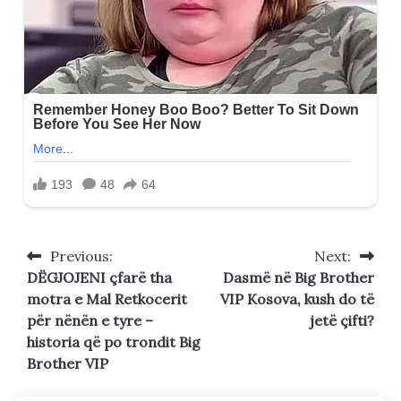
Previous:
Next:
Post
DËGJOJENI çfarë tha
Dasmë në Big Brother
navigation
motra e Mal Retkocerit
VIP Kosova, kush do të
për nënën e tyre –
jetë çifti?
historia që po trondit Big
Brother VIP