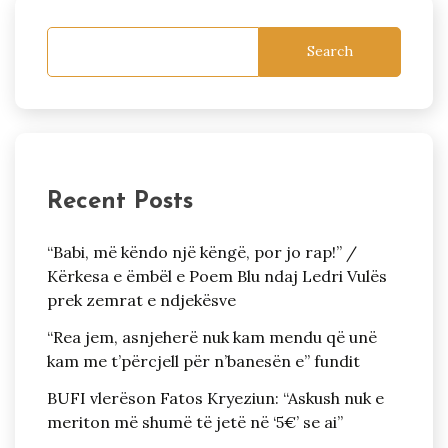
Search
Recent Posts
“Babi, më këndo një këngë, por jo rap!” /
Kërkesa e ëmbël e Poem Blu ndaj Ledri Vulës
prek zemrat e ndjekësve
“Rea jem, asnjeherë nuk kam mendu që unë
kam me t’përcjell për n’banesën e” fundit
BUFI vlerëson Fatos Kryeziun: “Askush nuk e
meriton më shumë të jetë në ‘5€’ se ai”