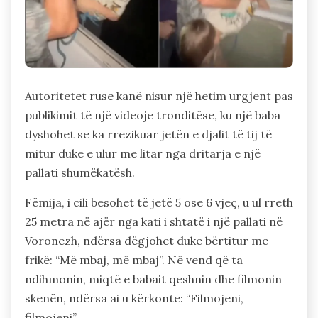
Autoritetet ruse kanë nisur një hetim urgjent pas
publikimit të një videoje tronditëse, ku një baba
dyshohet se ka rrezikuar jetën e djalit të tij të
mitur duke e ulur me litar nga dritarja e një
pallati shumëkatësh.
Fëmija, i cili besohet të jetë 5 ose 6 vjeç, u ul rreth
25 metra në ajër nga kati i shtatë i një pallati në
Voronezh, ndërsa dëgjohet duke bërtitur me
frikë: “Më mbaj, më mbaj”. Në vend që ta
ndihmonin, miqtë e babait qeshnin dhe filmonin
skenën, ndërsa ai u kërkonte: “Filmojeni,
filmojeni”.