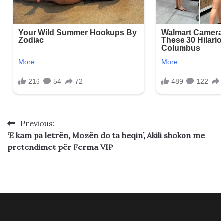
Previous:
Post
‘E kam pa letrën, Mozën do ta heqin’, Akili shokon me
navigation
pretendimet për Ferma VIP