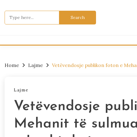
Skip
to
Search
content
for:
Home
Lajme
Vetëvendosje publikon foton e Mehan
Lajme
Vetëvendosje publ
Mehanit të sulmua