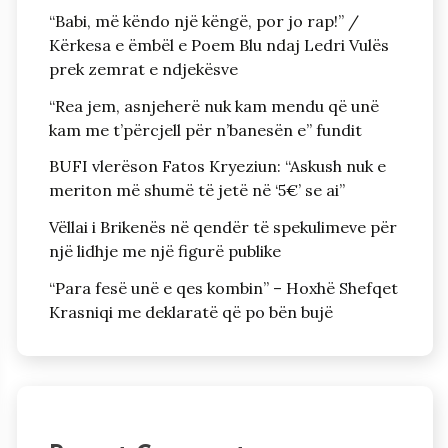
“Babi, më këndo një këngë, por jo rap!” /
Kërkesa e ëmbël e Poem Blu ndaj Ledri Vulës
prek zemrat e ndjekësve
“Rea jem, asnjeherë nuk kam mendu që unë
kam me t’përcjell për n’banesën e” fundit
BUFI vlerëson Fatos Kryeziun: “Askush nuk e
meriton më shumë të jetë në ‘5€’ se ai”
Vëllai i Brikenës në qendër të spekulimeve për
një lidhje me një figurë publike
“Para fesë unë e qes kombin” – Hoxhë Shefqet
Krasniqi me deklaratë që po bën bujë