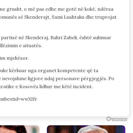
 me grusht, e më pas edhe me gotë në kokë, ndërsa
 Komunës së Skenderajt, Sami Lushtaku dhe truprojat
partisë në Skenderaj, Bahri Zabeli, është sulmuar
llëzimin e situatës.
tim mjekësor.
duke kërkuar nga organet kompetente që ta
 nevojshme ligjore ndaj personave përgjegjës. Po
atike e Kosovës lidhur me këtë incident.
mibextid=wwXIfr