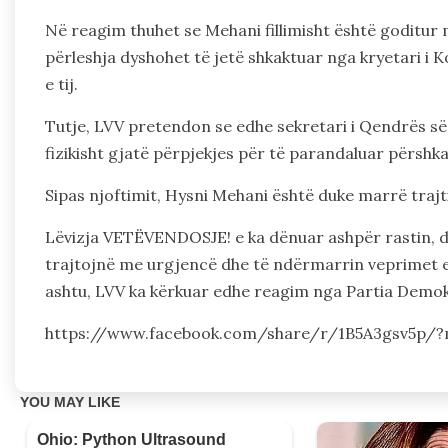
Në reagim thuhet se Mehani fillimisht është goditur
përleshja dyshohet të jetë shkaktuar nga kryetari i
e tij.
Tutje, LVV pretendon se edhe sekretari i Qendrës së 
fizikisht gjatë përpjekjes për të parandaluar përshka
Sipas njoftimit, Hysni Mehani është duke marrë traj
Lëvizja VETËVENDOSJE! e ka dënuar ashpër rastin, 
trajtojnë me urgjencë dhe të ndërmarrin veprimet e
ashtu, LVV ka kërkuar edhe reagim nga Partia Demokr
https://www.facebook.com/share/r/1B5A3gsv5p/?