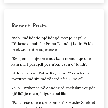
Recent Posts
“Babi, më këndo një këngë, por jo rap!” /
Kërkesa e ëmbël e Poem Blu ndaj Ledri Vulës
prek zemrat e ndjekësve
“Rea jem, asnjeherë nuk kam mendu që unë
kam me t’përcjell për n’banesën e” fundit
BUFI vlerëson Fatos Kryeziun: “Askush nuk e
meriton më shumë të jetë në ‘5€’ se ai”
Vëllai i Brikenës në qendër të spekulimeve për
një lidhje me një figurë publike
“Para fesë unë e qes kombin” – Hoxhë Shefqet