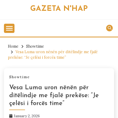
Skip
GAZETA N'HAP
to
content
Home
Showtime
Vesa Luma uron nënën për ditëlindje me fjalë
prekëse: “Je çelësi i forcës time”
Showtime
Vesa Luma uron nënën për
ditëlindje me fjalë prekëse: “Je
çelësi i forcës time”
January 2, 2026