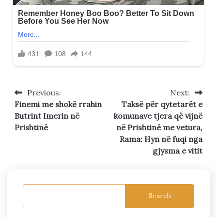
Previous:
Next:
Post
Finemi me shokë rrahin
Taksë për qytetarët e
navigation
Butrint Imerin në
komunave tjera që vijnë
Prishtinë
në Prishtinë me vetura,
Rama: Hyn në fuqi nga
gjysma e vitit
Search