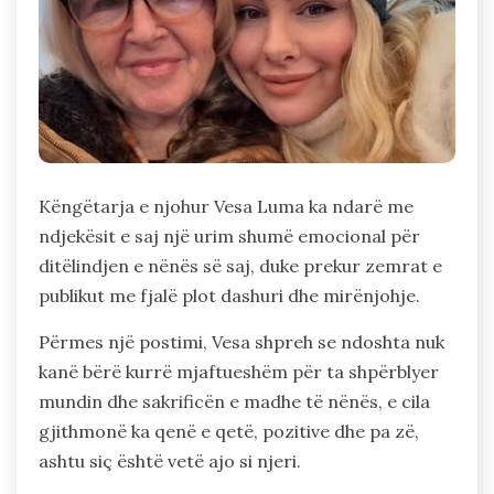
Këngëtarja e njohur Vesa Luma ka ndarë me
ndjekësit e saj një urim shumë emocional për
ditëlindjen e nënës së saj, duke prekur zemrat e
publikut me fjalë plot dashuri dhe mirënjohje.
Përmes një postimi, Vesa shpreh se ndoshta nuk
kanë bërë kurrë mjaftueshëm për ta shpërblyer
mundin dhe sakrificën e madhe të nënës, e cila
gjithmonë ka qenë e qetë, pozitive dhe pa zë,
ashtu siç është vetë ajo si njeri.