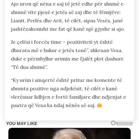
Ajo uron që nëna e saj të jetë edhe për shumë e
shumë vite pjesë e jetës së saj dhe të fëmijëve:
Lianit, Perlës dhe Arit, të cilët, sipas Vesës, janë
jashtëzakonisht me fat që kanë një gjyshe si ajo.
Je çelësi i forcës time – pozitiviteti yt është
dhurata më e bukur e jetës tonë”, shkruan Vesa,
duke e përmbyllur urimin me fjalët plot dashuri:
“Të dua shumë”.
“Ky urim i sinqertë është pritur me komente të
shumta pozitive nga ndjekësit, të cilët e kanë
vlerësuar lidhjen e fortë familjare dhe ndjenjat e
pastra që Vesa ka ndaj nënës së saj.