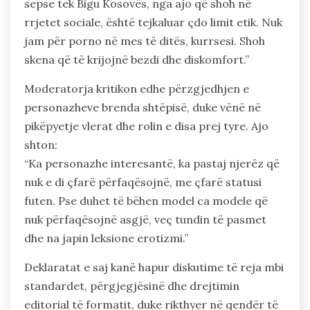
sepse tek Bigu Kosovës, nga ajo që shoh në
rrjetet sociale, është tejkaluar çdo limit etik. Nuk
jam për porno në mes të ditës, kurrsesi. Shoh
skena që të krijojnë bezdi dhe diskomfort.”
Moderatorja kritikon edhe përzgjedhjen e
personazheve brenda shtëpisë, duke vënë në
pikëpyetje vlerat dhe rolin e disa prej tyre. Ajo
shton:
“Ka personazhe interesantë, ka pastaj njerëz që
nuk e di çfarë përfaqësojnë, me çfarë statusi
futen. Pse duhet të bëhen model ca modele që
nuk përfaqësojnë asgjë, veç tundin të pasmet
dhe na japin leksione erotizmi.”
Deklaratat e saj kanë hapur diskutime të reja mbi
standardet, përgjegjësinë dhe drejtimin
editorial të formatit, duke rikthyer në qendër të