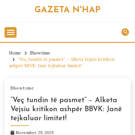
Skip
GAZETA N'HAP
to
content
Home
Showtime
“Veç tundin të pasmet” – Alketa Vejsiu kritikon
ashpër BBVK: Janë tejkaluar limitet!
Showtime
“Veç tundin të pasmet” – Alketa
Vejsiu kritikon ashpër BBVK: Janë
tejkaluar limitet!
November 29, 2025