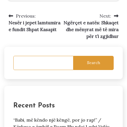
Previous:
Next:
Post
Nesër i jepet lamtumira
Ngërçet e natës: Shkaqet
navigation
e fundit Shpat Kasapit
dhe mënyrat më të mira
për t’i zgjidhur
Search
Recent Posts
“Babi, më këndo një këngë, por jo rap!” /
Kërkesa e ëmbël e Poem Blu ndaj Ledri Vulës