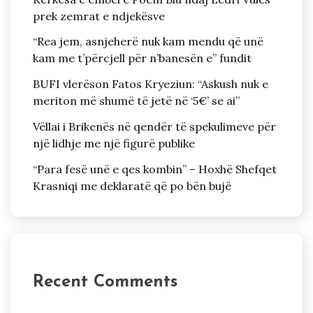
prek zemrat e ndjekësve
“Rea jem, asnjeherë nuk kam mendu që unë
kam me t’përcjell për n’banesën e” fundit
BUFI vlerëson Fatos Kryeziun: “Askush nuk e
meriton më shumë të jetë në ‘5€’ se ai”
Vëllai i Brikenës në qendër të spekulimeve për
një lidhje me një figurë publike
“Para fesë unë e qes kombin” – Hoxhë Shefqet
Krasniqi me deklaratë që po bën bujë
Recent Comments