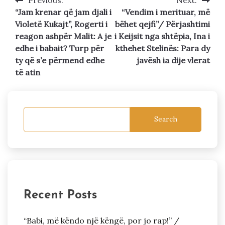
Post
“Jam krenar që jam djali i
“Vendim i merituar, më
navigation
Violetë Kukajt”, Rogerti i
bëhet qejfi”/ Përjashtimi
reagon ashpër Malit: A je
i Keijsit nga shtëpia, Ina i
edhe i babait? Turp për
kthehet Stelinës: Para dy
ty që s’e përmend edhe
javësh ia dije vlerat
të atin
Search
Recent Posts
“Babi, më këndo një këngë, por jo rap!” /