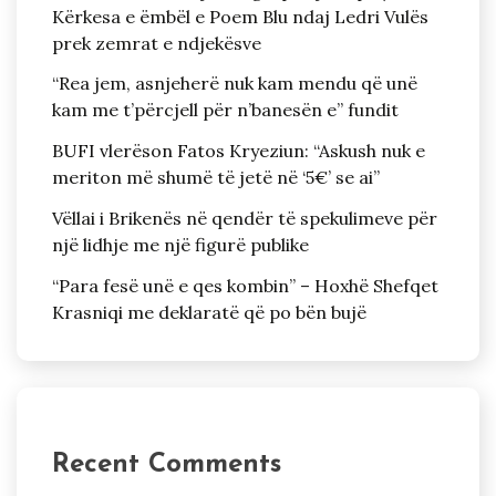
Kërkesa e ëmbël e Poem Blu ndaj Ledri Vulës
prek zemrat e ndjekësve
“Rea jem, asnjeherë nuk kam mendu që unë
kam me t’përcjell për n’banesën e” fundit
BUFI vlerëson Fatos Kryeziun: “Askush nuk e
meriton më shumë të jetë në ‘5€’ se ai”
Vëllai i Brikenës në qendër të spekulimeve për
një lidhje me një figurë publike
“Para fesë unë e qes kombin” – Hoxhë Shefqet
Krasniqi me deklaratë që po bën bujë
Recent Comments