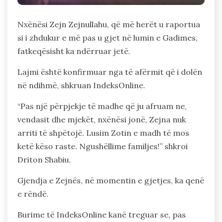
Nxënësi Zejn Zejnullahu, që më herët u raportua
si i zhdukur e më pas u gjet në lumin e Gadimes,
fatkeqësisht ka ndërruar jetë.
Lajmi është konfirmuar nga të afërmit që i dolën
në ndihmë, shkruan IndeksOnline.
“Pas një përpjekje të madhe që ju afruam ne,
vendasit dhe mjekët, nxënësi jonë, Zejna nuk
arriti të shpëtojë. Lusim Zotin e madh të mos
ketë këso raste. Ngushëllime familjes!” shkroi
Driton Shabiu.
Gjendja e Zejnës, në momentin e gjetjes, ka qenë
e rëndë.
Burime të IndeksOnline kanë treguar se, pas