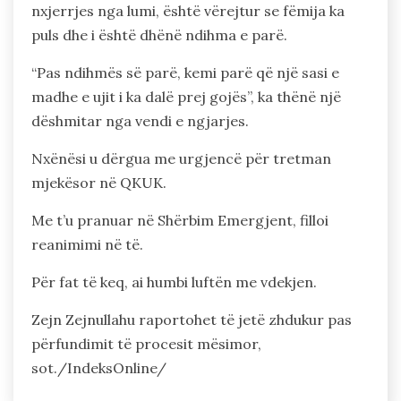
nxjerrjes nga lumi, është vërejtur se fëmija ka
puls dhe i është dhënë ndihma e parë.
“Pas ndihmës së parë, kemi parë që një sasi e
madhe e ujit i ka dalë prej gojës”, ka thënë një
dëshmitar nga vendi e ngjarjes.
Nxënësi u dërgua me urgjencë për tretman
mjekësor në QKUK.
Me t’u pranuar në Shërbim Emergjent, filloi
reanimimi në të.
Për fat të keq, ai humbi luftën me vdekjen.
Zejn Zejnullahu raportohet të jetë zhdukur pas
përfundimit të procesit mësimor,
sot./IndeksOnline/