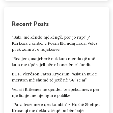
Recent Posts
“Babi, më këndo një këngë, por jo rap!” /
Kërkesa e ëmbël e Poem Blu ndaj Ledri Vulës
prek zemrat e ndjekësve
“Rea jem, asnjeherë nuk kam mendu që unë
kam me t’përcjell për n’banesën e” fundit
BUFI vlerëson Fatos Kryeziun: “Askush nuk e
meriton më shumë të jetë në ‘5€’ se ai”
Vëllai i Brikenës në qendër të spekulimeve për
një lidhje me një figurë publike
“Para fesë unë e qes kombin” – Hoxhë Shefqet
Krasniqi me deklaratë që po bën bujë