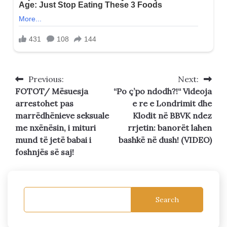
Previous:
Next:
Post
FOTOT/ Mësuesja
“Po ç’po ndodh?!“ Videoja
navigation
arrestohet pas
e re e Londrimit dhe
marrëdhënieve seksuale
Klodit në BBVK ndez
me nxënësin, i mituri
rrjetin: banorët lahen
mund të jetë babai i
bashkë në dush! (VIDEO)
foshnjës së saj!
Search