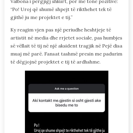
Valbona i përgjigj shkurt, por me tone pozitive:
“Po! Uroj që shumë shpejt të rikthehet tek të
gjithë ju me projektet e tij.”
Ky reagim vjen pas një periudhe heshtjeje të
artistit në media dhe rrjetet sociale, pas humbjes
së vëllait të tij në një aksident tragjik në Pejë disa
muaj më parë. Fansat tashmë presin me padurim
të dëgjojnë projektet e tij të ardhshme.