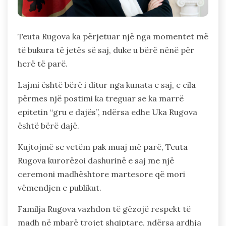
Teuta Rugova ka përjetuar një nga momentet më
të bukura të jetës së saj, duke u bërë nënë për
herë të parë.
Lajmi është bërë i ditur nga kunata e saj, e cila
përmes një postimi ka treguar se ka marrë
epitetin “gru e dajës”, ndërsa edhe Uka Rugova
është bërë dajë.
Kujtojmë se vetëm pak muaj më parë, Teuta
Rugova kurorëzoi dashurinë e saj me një
ceremoni madhështore martesore që mori
vëmendjen e publikut.
Familja Rugova vazhdon të gëzojë respekt të
madh në mbarë trojet shqiptare, ndërsa ardhja