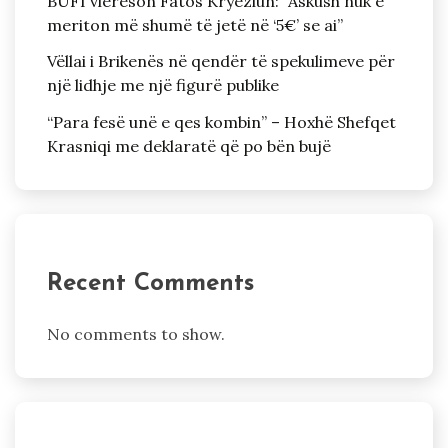
BUFI vlerëson Fatos Kryeziun: “Askush nuk e
meriton më shumë të jetë në ‘5€’ se ai”
Vëllai i Brikenës në qendër të spekulimeve për
një lidhje me një figurë publike
“Para fesë unë e qes kombin” – Hoxhë Shefqet
Krasniqi me deklaratë që po bën bujë
Recent Comments
No comments to show.