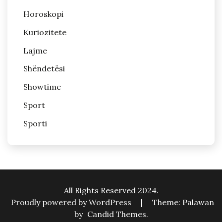
Horoskopi
Kuriozitete
Lajme
Shëndetësi
Showtime
Sport
Sporti
All Rights Reserved 2024.
Proudly powered by WordPress
|
Theme: Palawan
by
Candid Themes
.