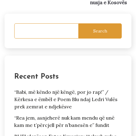
nusja e Kosovës
Search
Recent Posts
“Babi, më këndo një këngë, por jo rap!” /
Kërkesa e ëmbël e Poem Blu ndaj Ledri Vulës
prek zemrat e ndjekësve
“Rea jem, asnjeherë nuk kam mendu që unë
kam me t’përcjell për n’banesën e” fundit