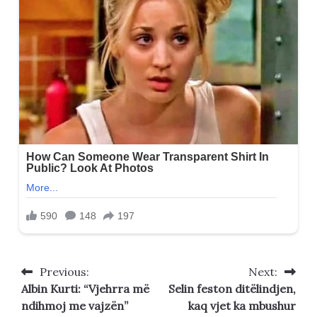
Previous:
Next:
Post
Albin Kurti: “Vjehrra më
Selin feston ditëlindjen,
navigation
ndihmoj me vajzën”
kaq vjet ka mbushur