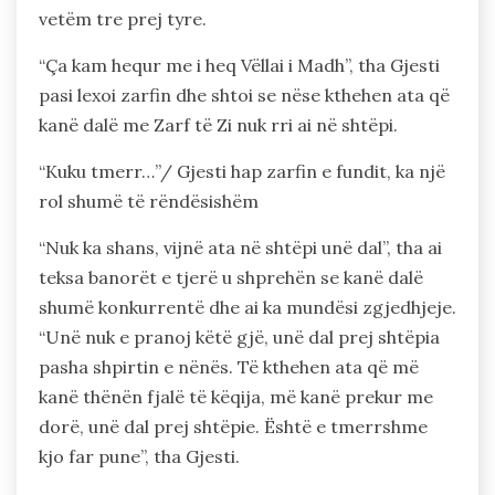
vetëm tre prej tyre.
“Ça kam hequr me i heq Vëllai i Madh”, tha Gjesti
pasi lexoi zarfin dhe shtoi se nëse kthehen ata që
kanë dalë me Zarf të Zi nuk rri ai në shtëpi.
“Kuku tmerr…”/ Gjesti hap zarfin e fundit, ka një
rol shumë të rëndësishëm
“Nuk ka shans, vijnë ata në shtëpi unë dal”, tha ai
teksa banorët e tjerë u shprehën se kanë dalë
shumë konkurrentë dhe ai ka mundësi zgjedhjeje.
“Unë nuk e pranoj këtë gjë, unë dal prej shtëpia
pasha shpirtin e nënës. Të kthehen ata që më
kanë thënën fjalë të këqija, më kanë prekur me
dorë, unë dal prej shtëpie. Është e tmerrshme
kjo far pune”, tha Gjesti.