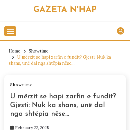
Skip
GAZETA N'HAP
to
content
Home
Showtime
U mërzit se hapi zarfin e fundit? Gjesti: Nuk ka
shans, unë dal nga shtëpia nëse…
Showtime
U mërzit se hapi zarfin e fundit?
Gjesti: Nuk ka shans, unë dal
nga shtëpia nëse…
February 22, 2025