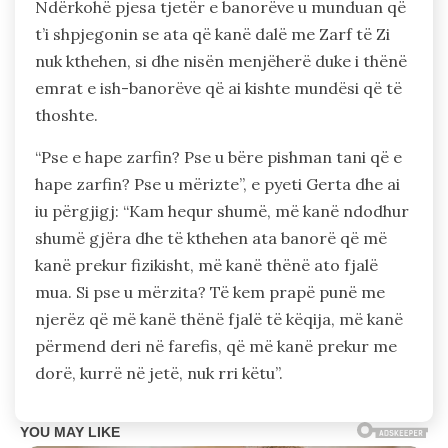
Ndërkohë pjesa tjetër e banorëve u munduan që
t’i shpjegonin se ata që kanë dalë me Zarf të Zi
nuk kthehen, si dhe nisën menjëherë duke i thënë
emrat e ish-banorëve që ai kishte mundësi që të
thoshte.
“Pse e hape zarfin? Pse u bëre pishman tani që e
hape zarfin? Pse u mërizte”, e pyeti Gerta dhe ai
iu përgjigj: “Kam hequr shumë, më kanë ndodhur
shumë gjëra dhe të kthehen ata banorë që më
kanë prekur fizikisht, më kanë thënë ato fjalë
mua. Si pse u mërzita? Të kem prapë punë me
njerëz që më kanë thënë fjalë të këqija, më kanë
përmend deri në farefis, që më kanë prekur me
dorë, kurrë në jetë, nuk rri këtu”.