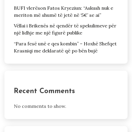
BUFI vlerëson Fatos Kryeziun: “Askush nuk e
meriton më shumë të jetë në ‘5€’ se ai”
Vëllai i Brikenës në qendër të spekulimeve për
një lidhje me një figurë publike
“Para fesë unë e qes kombin” – Hoxhë Shefqet
Krasniqi me deklaratë që po bën bujë
Recent Comments
No comments to show.