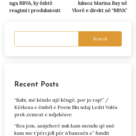
navigation
nga BBVA, ky është
luksoz Marina Bay në
reagimi i produksionit
Vlorë e direkt në “BBVA”
Search
Recent Posts
“Babi, më këndo një këngë, por jo rap!” /
Kërkesa e ëmbël e Poem Blu ndaj Ledri Vulës
prek zemrat e ndjekësve
“Rea jem, asnjeherë nuk kam mendu që unë
kam me t’përcjell për n’banesën e” fundit