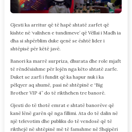
Gjesti ka arritur që të hapë shtatë zarfet që
kishte në ‘valixhen e tundimeve’ që Vëllai i Madh ia
dha si shpërblim duke qenë se është lider i
shtëpisë për këtë javë.
Banori ka marrë surpriza, dhurata dhe role mjaft
të rëndësishme për lojën nga këto shtatë zarfe.
Duket se zarfi i fundit që ka hapur nuk i ka
pëlqyer aq shumë, pasi në shtëpinë e “Big
Brother VIP 4” do të rikthehen tre banorë.
Gjesti do të thotë emrat e shtatë banorëve që
kanë lënë garën që nga fillimi. Ata do të dalin në
një televotim dhe publiku do të vendosë që të
rikthejë në shtëpinë më të famshme në Shqipëri