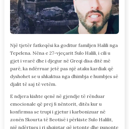
Një tjetër fatkeqësi ka goditur familjen Halili nga
Tepelena. Nëna e 27-vjeçarit Sulo Halili, i cili u
gjet i vrarë dhe i djegur në Greqi disa ditë më
parë, ka ndërruar jetë pas një ataku kardiak që
dyshohet se u shkaktua nga dhimbja e humbjes së
djalit të saj të vetëm.
E ndjera kishte qenë në gjendje të rënduar
emocionale që prej 8 nëntorit, ditës kur u
konfirmua se trupi i gjetur i karbonizuar në
zonën Skourta të Beotisë i përkiste Sulo Halilit,
një ndërtues i ri shqiptar që jetonte dhe punonte