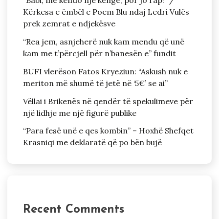
“Babi, më këndo një këngë, por jo rap!” /
Kërkesa e ëmbël e Poem Blu ndaj Ledri Vulës
prek zemrat e ndjekësve
“Rea jem, asnjeherë nuk kam mendu që unë
kam me t’përcjell për n’banesën e” fundit
BUFI vlerëson Fatos Kryeziun: “Askush nuk e
meriton më shumë të jetë në ‘5€’ se ai”
Vëllai i Brikenës në qendër të spekulimeve për
një lidhje me një figurë publike
“Para fesë unë e qes kombin” – Hoxhë Shefqet
Krasniqi me deklaratë që po bën bujë
Recent Comments