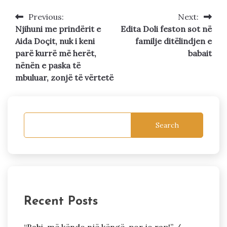
Previous:
Next:
Post
Njihuni me prindërit e
Edita Doli feston sot në
navigation
Aida Doçit, nuk i keni
familje ditëlindjen e
parë kurrë më herët,
babait
nënën e paska të
mbuluar, zonjë të vërtetë
Search
Recent Posts