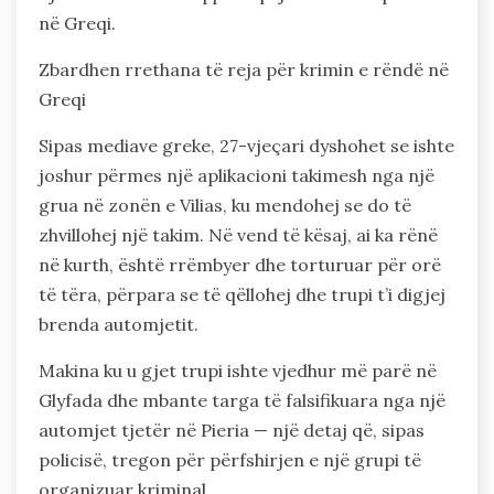
në Greqi.
Zbardhen rrethana të reja për krimin e rëndë në
Greqi
Sipas mediave greke, 27-vjeçari dyshohet se ishte
joshur përmes një aplikacioni takimesh nga një
grua në zonën e Vilias, ku mendohej se do të
zhvillohej një takim. Në vend të kësaj, ai ka rënë
në kurth, është rrëmbyer dhe torturuar për orë
të tëra, përpara se të qëllohej dhe trupi t’i digjej
brenda automjetit.
Makina ku u gjet trupi ishte vjedhur më parë në
Glyfada dhe mbante targa të falsifikuara nga një
automjet tjetër në Pieria — një detaj që, sipas
policisë, tregon për përfshirjen e një grupi të
organizuar kriminal.