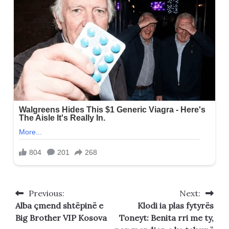
Previous:
Next:
Post
Alba çmend shtëpinë e
Klodi ia plas fytyrës
navigation
Big Brother VIP Kosova
Toneyt: Benita rri me ty,