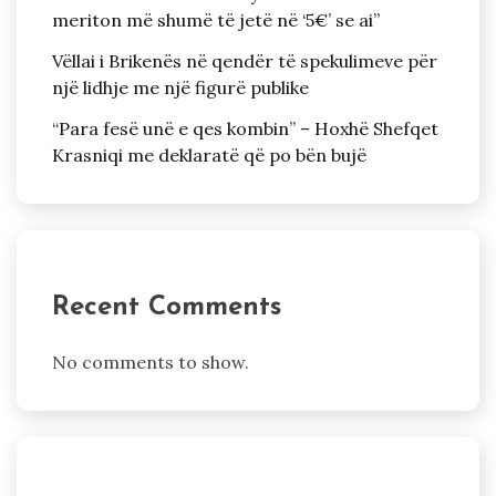
meriton më shumë të jetë në ‘5€’ se ai”
Vëllai i Brikenës në qendër të spekulimeve për
një lidhje me një figurë publike
“Para fesë unë e qes kombin” – Hoxhë Shefqet
Krasniqi me deklaratë që po bën bujë
Recent Comments
No comments to show.