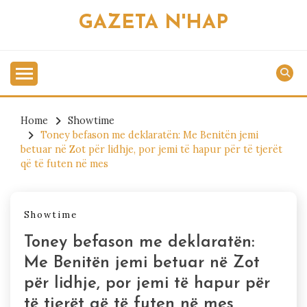
Skip
GAZETA N'HAP
to
content
Home
Showtime
Toney befason me deklaratën: Me Benitën jemi
betuar në Zot për lidhje, por jemi të hapur për të tjerët
që të futen në mes
Showtime
Toney befason me deklaratën:
Me Benitën jemi betuar në Zot
për lidhje, por jemi të hapur për
të tjerët që të futen në mes