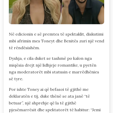
Në edicionin e së premtes të spektaklit, diskutimi
mbi afrimin mes Toneyt dhe Benitës zuri një vend
të rëndësishëm.
Dyshja, e cila duket se tashmë po kalon nga
miqësia drejt një lidhjeje romantike, u pyetën
nga moderatorët mbi statusin e marrëdhënies
së tyre.
Por ishte Toney ai që befasoi të gjithë me
deklaratën e tij, duke thënë se ata janë “të
betuar”, një shprehje që la të gjithë
pjesëmarrësit dhe spektatorët të habitur: “Jemi