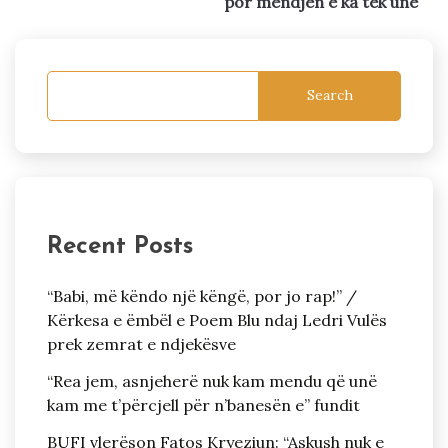
por mendjen e ka tek unë
Search
Recent Posts
“Babi, më këndo një këngë, por jo rap!” /
Kërkesa e ëmbël e Poem Blu ndaj Ledri Vulës
prek zemrat e ndjekësve
“Rea jem, asnjeherë nuk kam mendu që unë
kam me t’përcjell për n’banesën e” fundit
BUFI vlerëson Fatos Kryeziun: “Askush nuk e