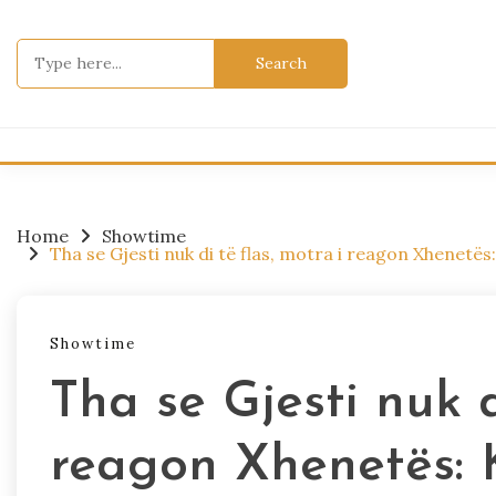
Skip
to
Search
content
for:
Home
Showtime
Tha se Gjesti nuk di të flas, motra i reagon Xhenetës
Showtime
Tha se Gjesti nuk d
reagon Xhenetës: K