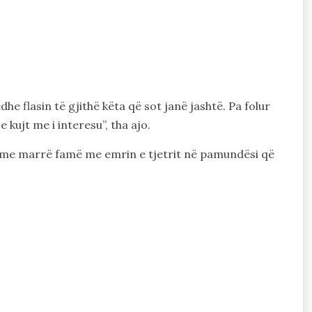
edhe flasin të gjithë këta që sot janë jashtë. Pa folur
kujt me i interesu”, tha ajo.
do me marrë famë me emrin e tjetrit në pamundësi që