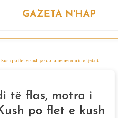
GAZETA N'HAP
: Kush po flet e kush po do famë në emrin e tjetrit
i të flas, motra i
ush po flet e kush