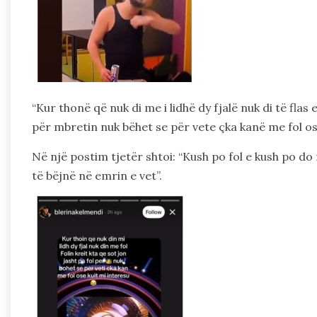
“Kur thonë që nuk di me i lidhë dy fjalë nuk di të flas 
për mbretin nuk bëhet se për vete çka kanë me fol ose 
Në një postim tjetër shtoi: “Kush po fol e kush po 
të bëjnë në emrin e vet”.