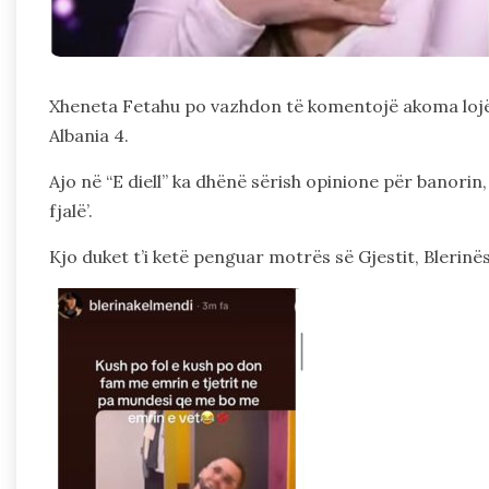
Xheneta Fetahu po vazhdon të komentojë akoma lojë
Albania 4.
Ajo në “E diell” ka dhënë sërish opinione për banorin
fjalë’.
Kjo duket t’i ketë penguar motrës së Gjestit, Blerinë