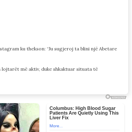
stagram ku thekson: “Ju sugjeroj ta blini një Abetare
lojtarët më aktiv, duke shkaktuar situata të