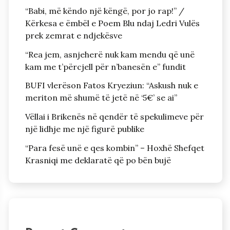
“Babi, më këndo një këngë, por jo rap!” /
Kërkesa e ëmbël e Poem Blu ndaj Ledri Vulës
prek zemrat e ndjekësve
“Rea jem, asnjeherë nuk kam mendu që unë
kam me t’përcjell për n’banesën e” fundit
BUFI vlerëson Fatos Kryeziun: “Askush nuk e
meriton më shumë të jetë në ‘5€’ se ai”
Vëllai i Brikenës në qendër të spekulimeve për
një lidhje me një figurë publike
“Para fesë unë e qes kombin” – Hoxhë Shefqet
Krasniqi me deklaratë që po bën bujë