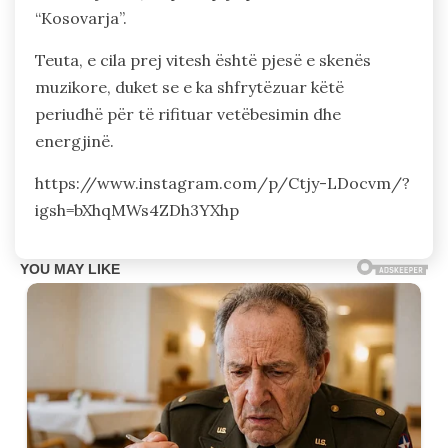
“Kosovarja”.
Teuta, e cila prej vitesh është pjesë e skenës
muzikore, duket se e ka shfrytëzuar këtë
periudhë për të rifituar vetëbesimin dhe
energjinë.
https://www.instagram.com/p/Ctjy-LDocvm/?
igsh=bXhqMWs4ZDh3YXhp