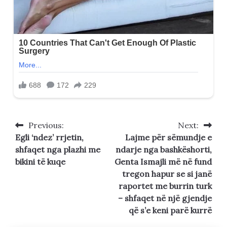
Previous:
Next:
Post
Egli ‘ndez’ rrjetin,
Lajme për sëmundje e
navigation
shfaqet nga plazhi me
ndarje nga bashkëshorti,
bikini të kuqe
Genta Ismajli më në fund
tregon hapur se si janë
raportet me burrin turk
– shfaqet në një gjendje
që s’e keni parë kurrë