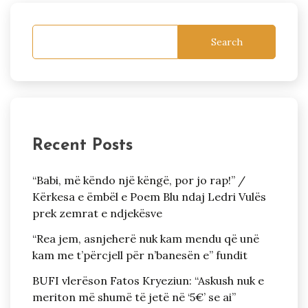
Search
Recent Posts
“Babi, më këndo një këngë, por jo rap!” /
Kërkesa e ëmbël e Poem Blu ndaj Ledri Vulës
prek zemrat e ndjekësve
“Rea jem, asnjeherë nuk kam mendu që unë
kam me t’përcjell për n’banesën e” fundit
BUFI vlerëson Fatos Kryeziun: “Askush nuk e
meriton më shumë të jetë në ‘5€’ se ai”