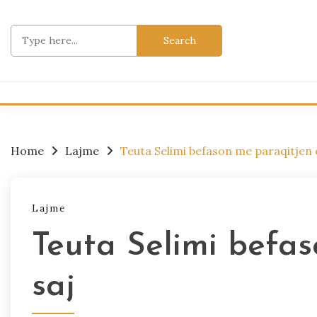
Skip
to
Search
content
for:
Home
Lajme
Teuta Selimi befason me paraqitjen 
Lajme
Teuta Selimi befa
saj