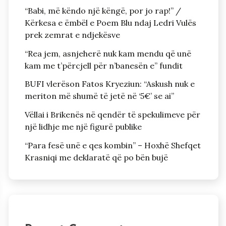
“Babi, më këndo një këngë, por jo rap!” /
Kërkesa e ëmbël e Poem Blu ndaj Ledri Vulës
prek zemrat e ndjekësve
“Rea jem, asnjeherë nuk kam mendu që unë
kam me t’përcjell për n’banesën e” fundit
BUFI vlerëson Fatos Kryeziun: “Askush nuk e
meriton më shumë të jetë në ‘5€’ se ai”
Vëllai i Brikenës në qendër të spekulimeve për
një lidhje me një figurë publike
“Para fesë unë e qes kombin” – Hoxhë Shefqet
Krasniqi me deklaratë që po bën bujë