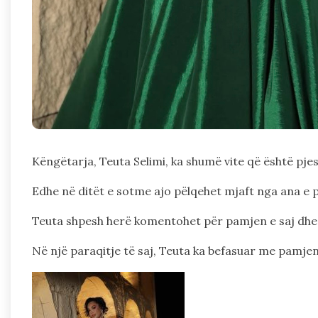
Këngëtarja, Teuta Selimi, ka shumë vite që është pje
Edhe në ditët e sotme ajo pëlqehet mjaft nga ana e p
Teuta shpesh herë komentohet për pamjen e saj dhe 
Në një paraqitje të saj, Teuta ka befasuar me pamjen e