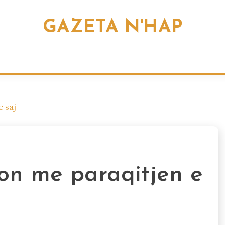
GAZETA N'HAP
e saj
son me paraqitjen e