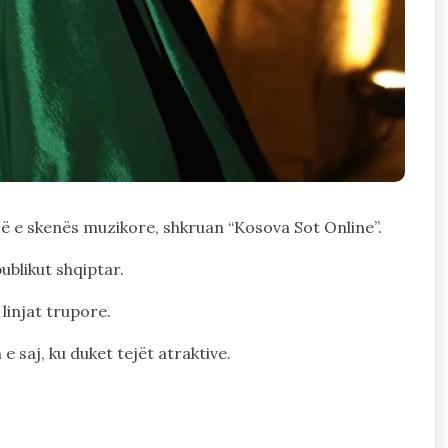
së e skenës muzikore, shkruan “Kosova Sot Online”.
ublikut shqiptar.
linjat trupore.
 saj, ku duket tejët atraktive.