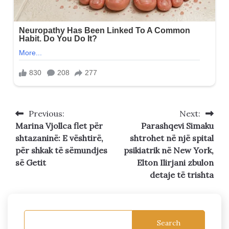
Previous:
Next:
Post
Marina Vjollca flet për
Parashqevi Simaku
navigation
shtazaninë: E vështirë,
shtrohet në një spital
për shkak të sëmundjes
psikiatrik në New York,
së Getit
Elton Ilirjani zbulon
detaje të trishta
Search