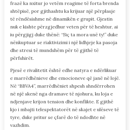
frazë ka nxitur jo vetëm reagime të forta brenda
shtëpisë, por gjithashtu ka krijuar një përplasje
të rëndësishme në dinamikën e grupit. Gjestin
nuk e kishte përzgjedhur veten për të heshtur, ai
iu përgjigj duke thënë: “Siç ta mora unë ty!” duke
nënkuptuar se riaktivizimi i një lidhjeje ka pasoja
dhe stresi të mundshëm për të gjithë të
përfshirët.
Pjesë e rivalitetit është edhe natyra e ndërlikuar
e marrëdhënieve dhe emocioneve që janë në lojë.
Në “BBVA4”, marrëdhëniet shpesh shndërrohen
në një skenë nga dramave të njohura, ku loja e
ndjenjave krijon tension dhe konflikte. E gjithë
kjo i mbajti telespektatorët në skajet e ulëseve të
tyre, duke pritur se çfarë do të ndodhte në
vazhdim.