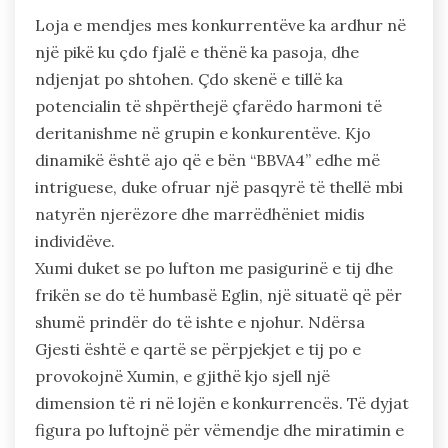
Loja e mendjes mes konkurrentëve ka ardhur në
një pikë ku çdo fjalë e thënë ka pasoja, dhe
ndjenjat po shtohen. Çdo skenë e tillë ka
potencialin të shpërthejë çfarëdo harmoni të
deritanishme në grupin e konkurentëve. Kjo
dinamikë është ajo që e bën “BBVA4” edhe më
intriguese, duke ofruar një pasqyrë të thellë mbi
natyrën njerëzore dhe marrëdhëniet midis
individëve.
Xumi duket se po lufton me pasigurinë e tij dhe
frikën se do të humbasë Eglin, një situatë që për
shumë prindër do të ishte e njohur. Ndërsa
Gjesti është e qartë se përpjekjet e tij po e
provokojnë Xumin, e gjithë kjo sjell një
dimension të ri në lojën e konkurrencës. Të dyjat
figura po luftojnë për vëmendje dhe miratimin e