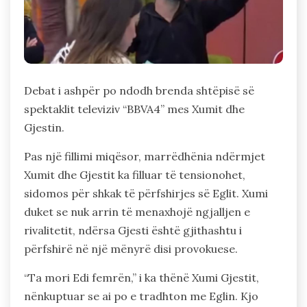
Debat i ashpër po ndodh brenda shtëpisë së
spektaklit televiziv “BBVA4” mes Xumit dhe
Gjestin.
Pas një fillimi miqësor, marrëdhënia ndërmjet
Xumit dhe Gjestit ka filluar të tensionohet,
sidomos për shkak të përfshirjes së Eglit. Xumi
duket se nuk arrin të menaxhojë ngjalljen e
rivalitetit, ndërsa Gjesti është gjithashtu i
përfshirë në një mënyrë disi provokuese.
“Ta mori Edi femrën,” i ka thënë Xumi Gjestit,
nënkuptuar se ai po e tradhton me Eglin. Kjo