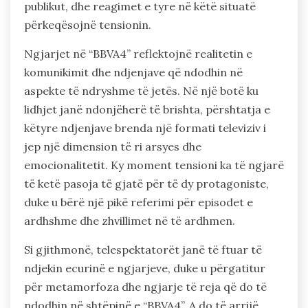
publikut, dhe reagimet e tyre në këtë situatë
përkeqësojnë tensionin.
Ngjarjet në “BBVA4” reflektojnë realitetin e
komunikimit dhe ndjenjave që ndodhin në
aspekte të ndryshme të jetës. Në një botë ku
lidhjet janë ndonjëherë të brishta, përshtatja e
këtyre ndjenjave brenda një formati televiziv i
jep një dimension të ri arsyes dhe
emocionalitetit. Ky moment tensioni ka të ngjarë
të ketë pasoja të gjatë për të dy protagoniste,
duke u bërë një pikë referimi për episodet e
ardhshme dhe zhvillimet në të ardhmen.
Si gjithmonë, telespektatorët janë të ftuar të
ndjekin ecurinë e ngjarjeve, duke u përgatitur
për metamorfoza dhe ngjarje të reja që do të
ndodhin në shtëpinë e “BBVA4”. A do të arrijë