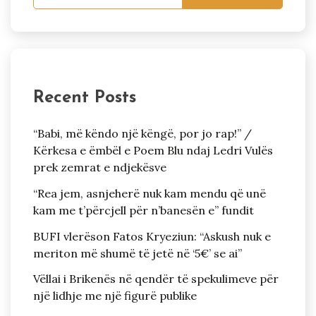
Recent Posts
“Babi, më këndo një këngë, por jo rap!” /
Kërkesa e ëmbël e Poem Blu ndaj Ledri Vulës
prek zemrat e ndjekësve
“Rea jem, asnjeherë nuk kam mendu që unë
kam me t’përcjell për n’banesën e” fundit
BUFI vlerëson Fatos Kryeziun: “Askush nuk e
meriton më shumë të jetë në ‘5€’ se ai”
Vëllai i Brikenës në qendër të spekulimeve për
një lidhje me një figurë publike