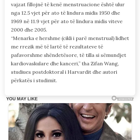
vajzat fillojnë të kenë menstruacione është ulur
nga 12.5 vjet për ato të lindura midis 1950 dhe
1969 në 11.9 vjet për ato të lindura midis viteve
2000 dhe 2005.
“Menarka e hershme (cikli i parë menstrual) lidhet
me rrezik më të lartë të rezultateve të
pafavorshme shëndetësore, të tilla si sëmundjet
kardiovaskulare dhe kanceri,” tha Zifan Wang,
studiues postdoktoral i Harvardit dhe autori
përkatës i studimit.