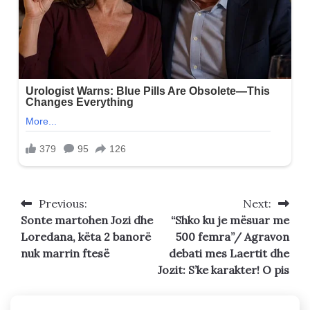
Previous:
Next:
Post
Sonte martohen Jozi dhe
“Shko ku je mësuar me
navigation
Loredana, këta 2 banorë
500 femra”/ Agravon
nuk marrin ftesë
debati mes Laertit dhe
Jozit: S’ke karakter! O pis