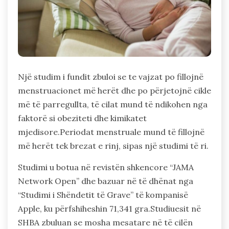
Një studim i fundit zbuloi se te vajzat po fillojnë
menstruacionet më herët dhe po përjetojnë cikle
më të parregullta, të cilat mund të ndikohen nga
faktorë si obeziteti dhe kimikatet
mjedisore.Periodat menstruale mund të fillojnë
më herët tek brezat e rinj, sipas një studimi të ri.
Studimi u botua në revistën shkencore “JAMA
Network Open” dhe bazuar në të dhënat nga
“Studimi i Shëndetit të Grave” të kompanisë
Apple, ku përfshiheshin 71,341 gra.Studiuesit në
SHBA zbuluan se mosha mesatare në të cilën