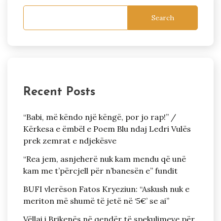
Search
Recent Posts
“Babi, më këndo një këngë, por jo rap!” /
Kërkesa e ëmbël e Poem Blu ndaj Ledri Vulës
prek zemrat e ndjekësve
“Rea jem, asnjeherë nuk kam mendu që unë
kam me t’përcjell për n’banesën e” fundit
BUFI vlerëson Fatos Kryeziun: “Askush nuk e
meriton më shumë të jetë në ‘5€’ se ai”
Vëllai i Brikenës në qendër të spekulimeve për