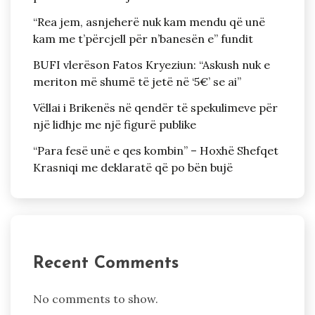
“Rea jem, asnjeherë nuk kam mendu që unë
kam me t’përcjell për n’banesën e” fundit
BUFI vlerëson Fatos Kryeziun: “Askush nuk e
meriton më shumë të jetë në ‘5€’ se ai”
Vëllai i Brikenës në qendër të spekulimeve për
një lidhje me një figurë publike
“Para fesë unë e qes kombin” – Hoxhë Shefqet
Krasniqi me deklaratë që po bën bujë
Recent Comments
No comments to show.