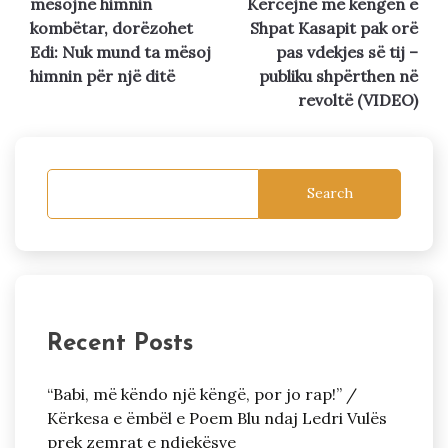
mësojnë himnin
Kërcejnë me këngën e
kombëtar, dorëzohet
Shpat Kasapit pak orë
Edi: Nuk mund ta mësoj
pas vdekjes së tij –
himnin për një ditë
publiku shpërthen në
revoltë (VIDEO)
Search
Recent Posts
“Babi, më këndo një këngë, por jo rap!” /
Kërkesa e ëmbël e Poem Blu ndaj Ledri Vulës
prek zemrat e ndjekësve