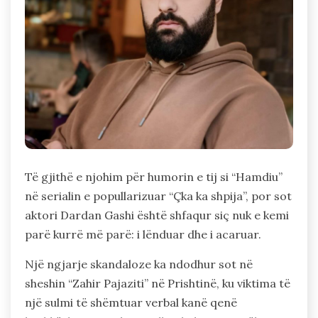
Të gjithë e njohim për humorin e tij si “Hamdiu”
në serialin e popullarizuar “Çka ka shpija”, por sot
aktori Dardan Gashi është shfaqur siç nuk e kemi
parë kurrë më parë: i lënduar dhe i acaruar.
Një ngjarje skandaloze ka ndodhur sot në
sheshin “Zahir Pajaziti” në Prishtinë, ku viktima të
një sulmi të shëmtuar verbal kanë qenë