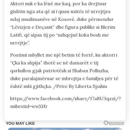
Aktori nuk e ka lënë me kaq, por ka drejtuar
gishtin nga ata që ai i quan nxitës të urrejtjes
ndaj muslimanëve në Kosovë, duke përmendur
“Lëvizjen e Deçanit” dhe figura publike si Blerim
Latifi, që sipas tij po “ushqejnë koka bosh me
urrejtje”.
Postimi mbyllet me një betim të fortë, ku aktori i
“Çka ka shpija” thotë se në damarët e tij
qarkullon gjak patriotësh si Shaban Polluzha,
duke paralajmëruar se mbrojtja e familjes për të
është mbi gjithçka. /Prive By Liberta Spahiu
https://www.facebook.com/share/17aBU3qzzi/?
mibextid=wwXIfr