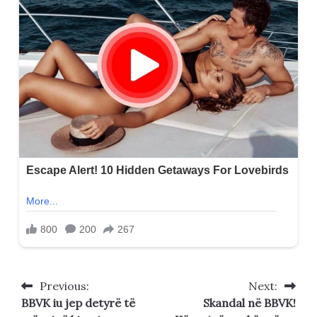
Previous:
Next:
Post
BBVK iu jep detyrë të
Skandal në BBVK!
navigation