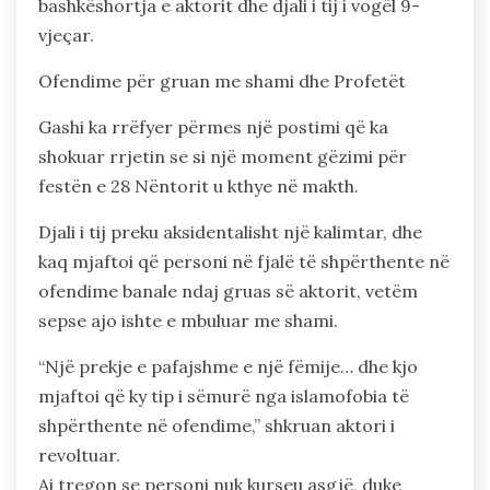
bashkëshortja e aktorit dhe djali i tij i vogël 9-
vjeçar.
Ofendime për gruan me shami dhe Profetët
Gashi ka rrëfyer përmes një postimi që ka
shokuar rrjetin se si një moment gëzimi për
festën e 28 Nëntorit u kthye në makth.
Djali i tij preku aksidentalisht një kalimtar, dhe
kaq mjaftoi që personi në fjalë të shpërthente në
ofendime banale ndaj gruas së aktorit, vetëm
sepse ajo ishte e mbuluar me shami.
“Një prekje e pafajshme e një fëmije… dhe kjo
mjaftoi që ky tip i sëmurë nga islamofobia të
shpërthente në ofendime,” shkruan aktori i
revoltuar.
Ai tregon se personi nuk kurseu asgjë, duke