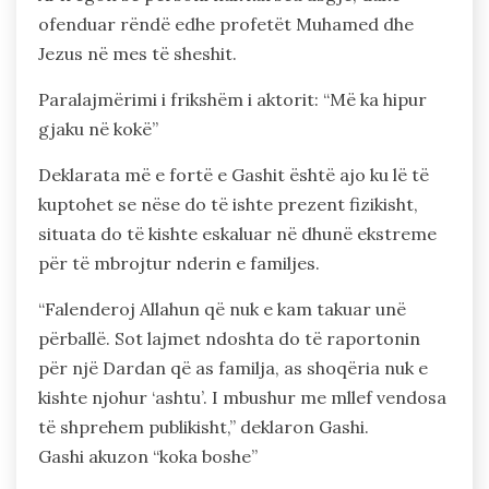
ofenduar rëndë edhe profetët Muhamed dhe
Jezus në mes të sheshit.
Paralajmërimi i frikshëm i aktorit: “Më ka hipur
gjaku në kokë”
Deklarata më e fortë e Gashit është ajo ku lë të
kuptohet se nëse do të ishte prezent fizikisht,
situata do të kishte eskaluar në dhunë ekstreme
për të mbrojtur nderin e familjes.
“Falenderoj Allahun që nuk e kam takuar unë
përballë. Sot lajmet ndoshta do të raportonin
për një Dardan që as familja, as shoqëria nuk e
kishte njohur ‘ashtu’. I mbushur me mllef vendosa
të shprehem publikisht,” deklaron Gashi.
Gashi akuzon “koka boshe”