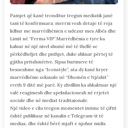
Pamjet që kanë tronditur tregun mediatik janë
tani të konfirmuara: merrni vesh detaje të reja
lidhur me marrëdhënien e ndezur mes Albës dhe
Limit në “Ferma VIP”.Marrëdhënia e tyre ka
kaluar në një nivel shumë më të thellë se
përkëdheljet dhe puthjet, duke shkuar përtej të
gjitha pritshmërive. Sipas burimeve të
besueshme nga “Iconstyle”, ata dy kanë kryer
marrëdhënie seksuale në “Dhomën e Njëshit”
rreth 9 ditë më parë. Ky zhvillim ka shkaktuar një
valë reagimesh dhe spekulacionesh në rrjetet
sociale dhe në mediat traditaionale.
Një video e cila tregon momentet intime të çiftit
është publikuar në kanalin e Telegram-it të
medias, dhe është bërë mjaft e njohur midis