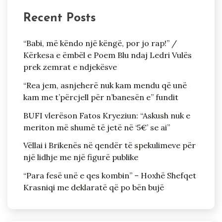
Recent Posts
“Babi, më këndo një këngë, por jo rap!” /
Kërkesa e ëmbël e Poem Blu ndaj Ledri Vulës
prek zemrat e ndjekësve
“Rea jem, asnjeherë nuk kam mendu që unë
kam me t’përcjell për n’banesën e” fundit
BUFI vlerëson Fatos Kryeziun: “Askush nuk e
meriton më shumë të jetë në ‘5€’ se ai”
Vëllai i Brikenës në qendër të spekulimeve për
një lidhje me një figurë publike
“Para fesë unë e qes kombin” – Hoxhë Shefqet
Krasniqi me deklaratë që po bën bujë