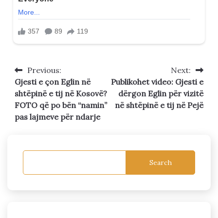
Previous:
Next:
Post
Gjesti e çon Eglin në
Publikohet video: Gjesti e
navigation
shtëpinë e tij në Kosovë?
dërgon Eglin për vizitë
FOTO që po bën “namin”
në shtëpinë e tij në Pejë
pas lajmeve për ndarje
Search