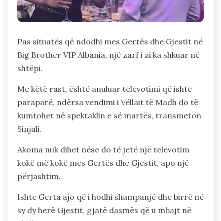
Pas situatës që ndodhi mes Gertës dhe Gjestit në
Big Brother VIP Albania, një zarf i zi ka shkuar në
shtëpi.
Me këtë rast, është anuluar televotimi që ishte
paraparë, ndërsa vendimi i Vëllait të Madh do të
kumtohet në spektaklin e së martës, transmeton
Sinjali.
Akoma nuk dihet nëse do të jetë një televotim
kokë më kokë mes Gertës dhe Gjestit, apo një
përjashtim.
Ishte Gerta ajo që i hodhi shampanjë dhe birrë në
sy dy herë Gjestit, gjatë dasmës që u mbajt në