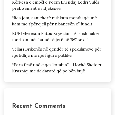
Kërkesa e ëmbël e Poem Blu ndaj Ledri Vulës
prek zemrat e ndjekësve
“Rea jem, asnjeherë nuk kam mendu që unë
kam me t’përcjell për n’banesën e” fundit
BUFI vlerëson Fatos Kryeziun: “Askush nuk e
meriton më shumë të jetë në ‘5€’ se ai”
Vëllai i Brikenës në qendër të spekulimeve për
një lidhje me një figurë publike
“Para fesë unë e qes kombin” – Hoxhë Shefqet
Krasniqi me deklaratë që po bën bujë
Recent Comments