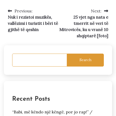
Previous:
Next:
Post
Nuk i rezistoi muzikës,
25 vjet nga nata e
navigation
vallëzimi i turistit i bëri të
tmerrit në veri të
gjithë të qeshin
Mitrovicës, ku u vranë 10
shqiptarë [foto]
Search
Recent Posts
“Babi, më këndo një këngë, por jo rap!” /