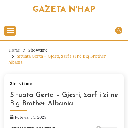
Skip
GAZETA N'HAP
to
content
Home
Showtime
Situata Gerta – Gjesti, zarf i zi në Big Brother
Albania
Showtime
Situata Gerta – Gjesti, zarf i zi në
Big Brother Albania
February 3, 2025