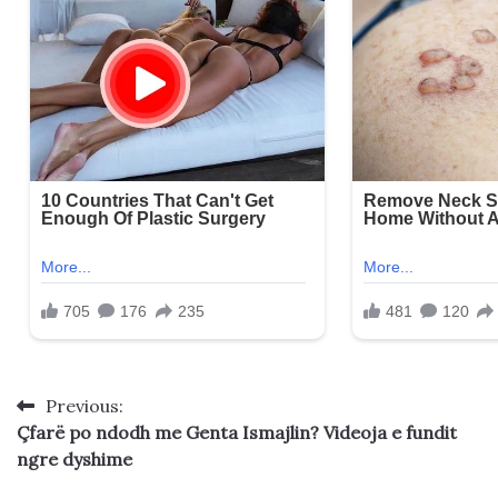
Previous:
Post
Çfarë po ndodh me Genta Ismajlin? Videoja e fundit
navigation
ngre dyshime