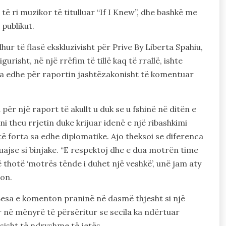
 të ri muzikor të titulluar “If I Knew”, dhe bashkë me
publikut.
ur të flasë ekskluzivisht për Prive By Liberta Spahiu,
urisht, në një rrëfim të tillë kaq të rrallë, ishte
a edhe për raportin jashtëzakonisht të komentuar
r një raport të akullt u duk se u fshinë në ditën e
 theu rrjetin duke krijuar idenë e një ribashkimi
 të forta sa edhe diplomatike. Ajo theksoi se diferenca
uajse si binjake. “E respektoj dhe e dua motrën time
thotë ‘motrës tënde i duhet një veshkë’, unë jam aty
ion.
Besa e komenton praninë në dasmë thjesht si një
r në mënyrë të përsëritur se secila ka ndërtuar
sisht të ndryshme të jetës.