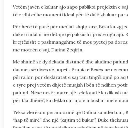
Vetëm javën e kaluar ajo sapo publikoi projektin e saj
të erdhi edhe momenti ideal për të dalë zbuluar para 
Për herë të parë për mediat shqiptare, Besa ka zgjedh
duke u ndalur në detaje që pakkush i priste nga ajo. Sig
krejtësisht e pashmangshme të mos pyetej pa dorez
me motrën e saj, Dafina Zeqirin.
Më shumë se dy dekada distancë dhe aludime pafund pë
dasmës së divës së pop-it. Prania e Besës në ceremoni
përrallor, por deklaratat e saj tani tingëllojnë po aq
e tyre prej vetëm dhjetë muajsh i bën të ndihen poth
pafund. Nëse nesër marr një telefonatë ku dikush më 
për t’ia dhënë”, ka deklaruar ajo e mbushur me emoc
Teksa vlerëson perandorinë që Dafina ka ndërtuar, 
“hap të mirë” dhe një “kujtim të bukur”. Duke theksua
familjen e vet të vogël dhe se ndodhen në faza krejtë