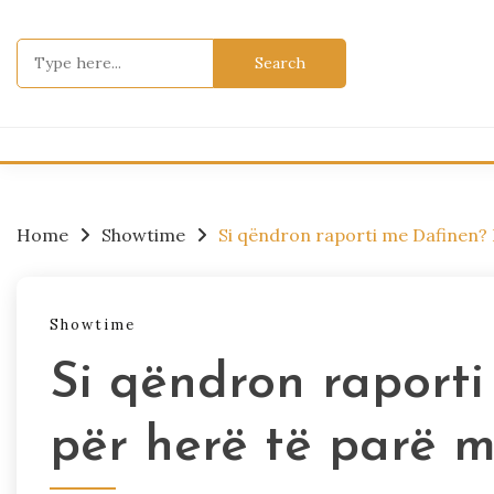
Skip
to
Search
content
for:
Home
Showtime
Si qëndron raporti me Dafinen? 
Showtime
Si qëndron raporti
për herë të parë 