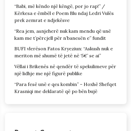
“Babi, më këndo një këngë, por jo rap!” /
Kërkesa e ëmbël e Poem Blu ndaj Ledri Vulës
prek zemrat e ndjekësve
“Rea jem, asnjeherë nuk kam mendu që unë
kam me t’përcjell për n’banesën e” fundit
BUFI vlerëson Fatos Kryeziun: “Askush nuk e
meriton më shumë të jetë në ‘5€’ se ai”
Vëllai i Brikenës në qendër të spekulimeve për
një lidhje me një figurë publike
“Para fesë unë e qes kombin” – Hoxhë Shefqet
Krasniqi me deklaratë që po bën bujë