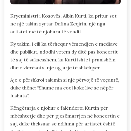
Kryeministri i Kosovës, Albin Kurti, ka pritur sot
në një takim zyrtar Dafina Zeqirin, një nga
artistet më të njohura të vendit.
Ky takim, i cili ka tërhequr vëmendjen e mediave
dhe publikut, ndodhi vetëm dy ditë pas koncertit
të saj të suksesshëm, ku Kurti ishte i pranishëm
dhe e vlerësoi si një ngjarje të shkëlqyer.
Ajo e përshkroi takimin si një përvojë të veçantë,
duke thënë: “Shumë ma cool koke live se nëpër
fushata”.
Këngëtarja e njohur e falënderoi Kurtin për
mbështetje dhe për pjesëmarrjen në koncertin e
saj, duke theksuar se ndihma për artistët është