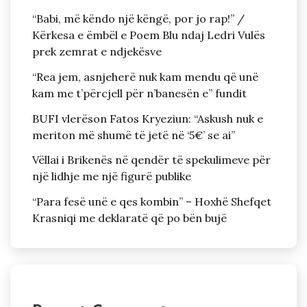
“Babi, më këndo një këngë, por jo rap!” /
Kërkesa e ëmbël e Poem Blu ndaj Ledri Vulës
prek zemrat e ndjekësve
“Rea jem, asnjeherë nuk kam mendu që unë
kam me t’përcjell për n’banesën e” fundit
BUFI vlerëson Fatos Kryeziun: “Askush nuk e
meriton më shumë të jetë në ‘5€’ se ai”
Vëllai i Brikenës në qendër të spekulimeve për
një lidhje me një figurë publike
“Para fesë unë e qes kombin” – Hoxhë Shefqet
Krasniqi me deklaratë që po bën bujë