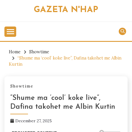
Skip
GAZETA N'HAP
to
content
Home
Showtime
“Shume ma ‘cool’ koke live”, Dafina takohet me Albin
Kurtin
Showtime
“Shume ma ‘cool’ koke live”,
Dafina takohet me Albin Kurtin
December 27, 2025