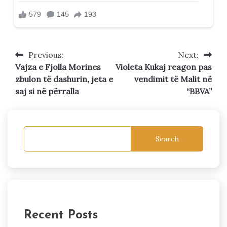
Previous:
Next:
Post
Vajza e Fjolla Morines
Violeta Kukaj reagon pas
navigation
zbulon të dashurin, jeta e
vendimit të Malit në
saj si në përralla
“BBVA”
Search
Recent Posts