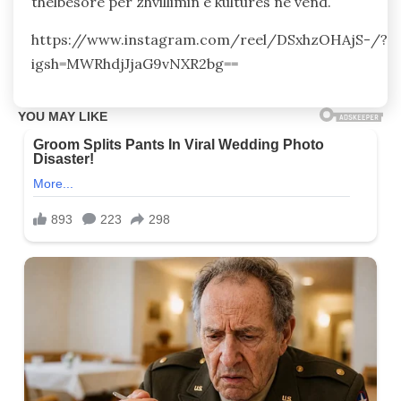
thelbësore për zhvillimin e kulturës në vend.
https://www.instagram.com/reel/DSxhzOHAjS-/?
igsh=MWRhdjJjaG9vNXR2bg==