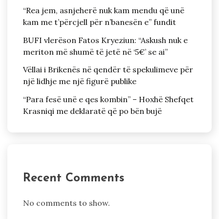
“Rea jem, asnjeherë nuk kam mendu që unë
kam me t’përcjell për n’banesën e” fundit
BUFI vlerëson Fatos Kryeziun: “Askush nuk e
meriton më shumë të jetë në ‘5€’ se ai”
Vëllai i Brikenës në qendër të spekulimeve për
një lidhje me një figurë publike
“Para fesë unë e qes kombin” – Hoxhë Shefqet
Krasniqi me deklaratë që po bën bujë
Recent Comments
No comments to show.