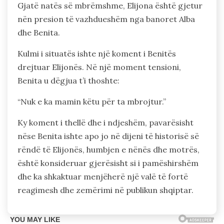
Gjatë natës së mbrëmshme, Elijona është gjetur
nën presion të vazhdueshëm nga banoret Alba
dhe Benita.
Kulmi i situatës ishte një koment i Benitës
drejtuar Elijonës. Në një moment tensioni,
Benita u dëgjua t’i thoshte:
“Nuk e ka mamin këtu për ta mbrojtur.”
Ky koment i thellë dhe i ndjeshëm, pavarësisht
nëse Benita ishte apo jo në dijeni të historisë së
rëndë të Elijonës, humbjen e nënës dhe motrës,
është konsideruar gjerësisht si i pamëshirshëm
dhe ka shkaktuar menjëherë një valë të fortë
reagimesh dhe zemërimi në publikun shqiptar.