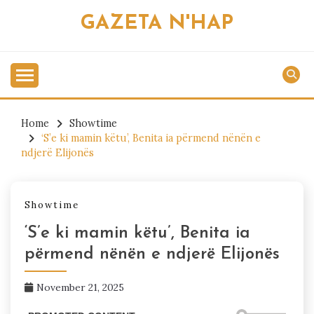
Skip
GAZETA N'HAP
to
content
Home
Showtime
‘S’e ki mamin këtu’, Benita ia përmend nënën e
ndjerë Elijonës
Showtime
‘S’e ki mamin këtu’, Benita ia
përmend nënën e ndjerë Elijonës
November 21, 2025