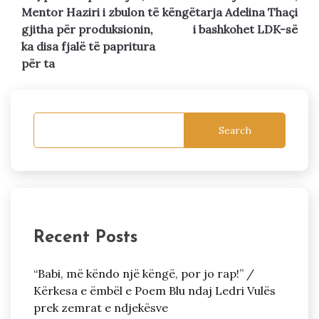
navigation
Mentor Haziri i zbulon të
këngëtarja Adelina Thaçi
gjitha për produksionin,
i bashkohet LDK-së
ka disa fjalë të papritura
për ta
Search
Recent Posts
“Babi, më këndo një këngë, por jo rap!” /
Kërkesa e ëmbël e Poem Blu ndaj Ledri Vulës
prek zemrat e ndjekësve