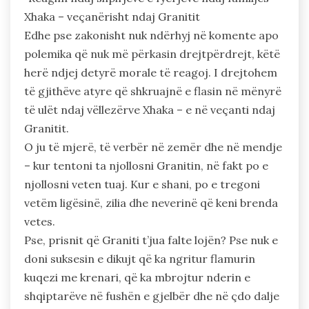
Xhaka – veçanërisht ndaj Granitit
Edhe pse zakonisht nuk ndërhyj në komente apo
polemika që nuk më përkasin drejtpërdrejt, këtë
herë ndjej detyrë morale të reagoj. I drejtohem
të gjithëve atyre që shkruajnë e flasin në mënyrë
të ulët ndaj vëllezërve Xhaka – e në veçanti ndaj
Granitit.
O ju të mjerë, të verbër në zemër dhe në mendje
– kur tentoni ta njollosni Granitin, në fakt po e
njollosni veten tuaj. Kur e shani, po e tregoni
vetëm ligësinë, zilia dhe neverinë që keni brenda
vetes.
Pse, prisnit që Graniti t’jua falte lojën? Pse nuk e
doni suksesin e dikujt që ka ngritur flamurin
kuqezi me krenari, që ka mbrojtur nderin e
shqiptarëve në fushën e gjelbër dhe në çdo dalje