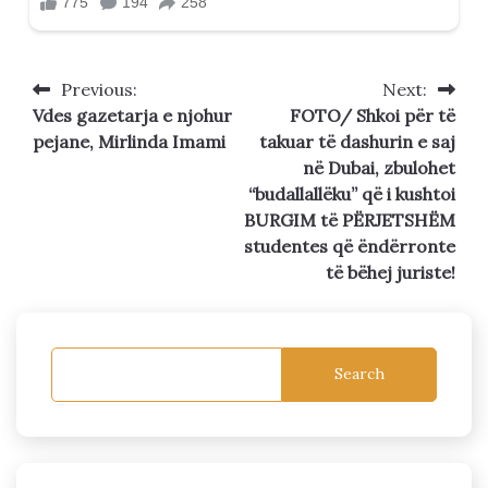
Previous:
Next:
Post
Vdes gazetarja e njohur
FOTO/ Shkoi për të
navigation
pejane, Mirlinda Imami
takuar të dashurin e saj
në Dubai, zbulohet
“budallallëku” që i kushtoi
BURGIM të PËRJETSHËM
studentes që ëndërronte
të bëhej juriste!
Search