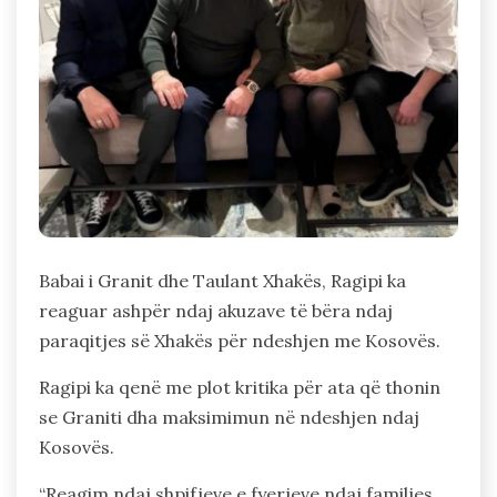
Babai i Granit dhe Taulant Xhakës, Ragipi ka
reaguar ashpër ndaj akuzave të bëra ndaj
paraqitjes së Xhakës për ndeshjen me Kosovës.
Ragipi ka qenë me plot kritika për ata që thonin
se Graniti dha maksimimun në ndeshjen ndaj
Kosovës.
“Reagim ndaj shpifjeve e fyerjeve ndaj familjes