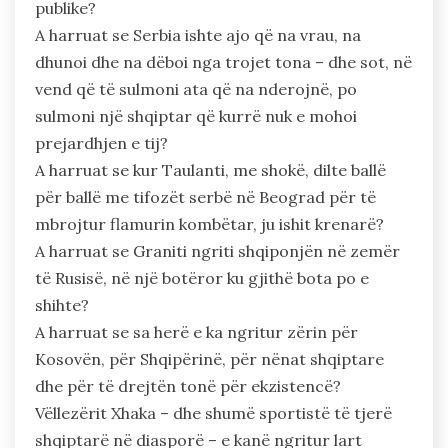
publike?
A harruat se Serbia ishte ajo që na vrau, na
dhunoi dhe na dëboi nga trojet tona – dhe sot, në
vend që të sulmoni ata që na nderojnë, po
sulmoni një shqiptar që kurrë nuk e mohoi
prejardhjen e tij?
A harruat se kur Taulanti, me shokë, dilte ballë
për ballë me tifozët serbë në Beograd për të
mbrojtur flamurin kombëtar, ju ishit krenarë?
A harruat se Graniti ngriti shqiponjën në zemër
të Rusisë, në një botëror ku gjithë bota po e
shihte?
A harruat se sa herë e ka ngritur zërin për
Kosovën, për Shqipërinë, për nënat shqiptare
dhe për të drejtën tonë për ekzistencë?
Vëllezërit Xhaka – dhe shumë sportistë të tjerë
shqiptarë në diasporë – e kanë ngritur lart