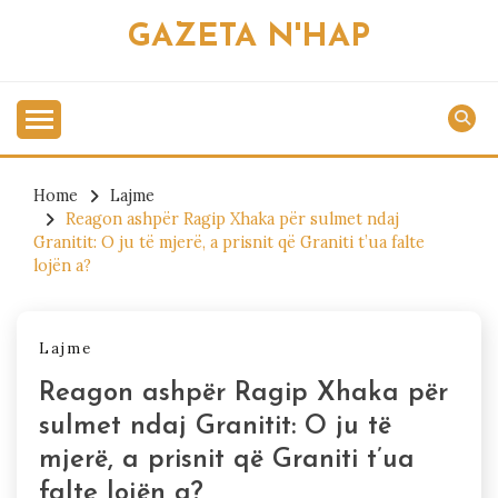
Skip
GAZETA N'HAP
to
content
Home
Lajme
Reagon ashpër Ragip Xhaka për sulmet ndaj
Granitit: O ju të mjerë, a prisnit që Graniti t’ua falte
lojën a?
Lajme
Reagon ashpër Ragip Xhaka për
sulmet ndaj Granitit: O ju të
mjerë, a prisnit që Graniti t’ua
falte lojën a?