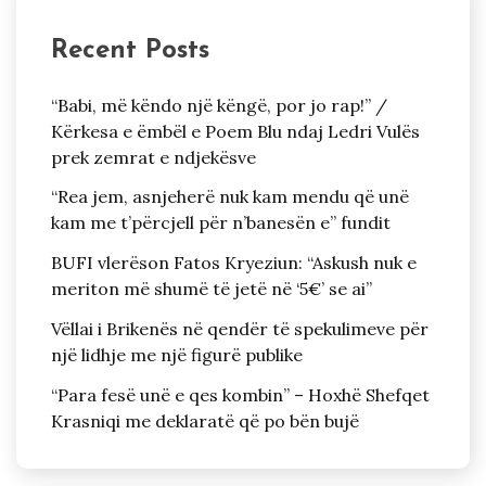
Recent Posts
“Babi, më këndo një këngë, por jo rap!” /
Kërkesa e ëmbël e Poem Blu ndaj Ledri Vulës
prek zemrat e ndjekësve
“Rea jem, asnjeherë nuk kam mendu që unë
kam me t’përcjell për n’banesën e” fundit
BUFI vlerëson Fatos Kryeziun: “Askush nuk e
meriton më shumë të jetë në ‘5€’ se ai”
Vëllai i Brikenës në qendër të spekulimeve për
një lidhje me një figurë publike
“Para fesë unë e qes kombin” – Hoxhë Shefqet
Krasniqi me deklaratë që po bën bujë