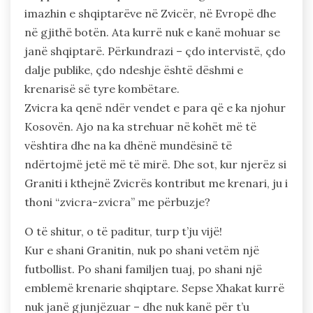
imazhin e shqiptarëve në Zvicër, në Evropë dhe
në gjithë botën. Ata kurrë nuk e kanë mohuar se
janë shqiptarë. Përkundrazi – çdo intervistë, çdo
dalje publike, çdo ndeshje është dëshmi e
krenarisë së tyre kombëtare.
Zvicra ka qenë ndër vendet e para që e ka njohur
Kosovën. Ajo na ka strehuar në kohët më të
vështira dhe na ka dhënë mundësinë të
ndërtojmë jetë më të mirë. Dhe sot, kur njerëz si
Graniti i kthejnë Zvicrës kontribut me krenari, ju i
thoni “zvicra-zvicra” me përbuzje?
O të shitur, o të paditur, turp t’ju vijë!
Kur e shani Granitin, nuk po shani vetëm një
futbollist. Po shani familjen tuaj, po shani një
emblemë krenarie shqiptare. Sepse Xhakat kurrë
nuk janë gjunjëzuar – dhe nuk kanë për t’u