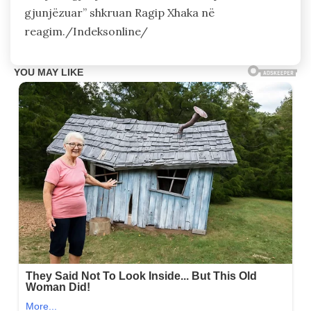
gjunjëzuar” shkruan Ragip Xhaka në
reagim./Indeksonline/