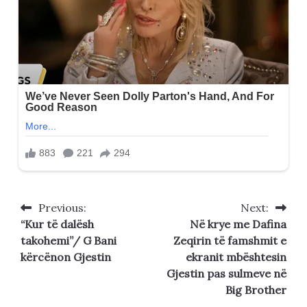
Previous:
Next:
Post
“Kur të dalësh
Në krye me Dafina
navigation
takohemi”/ G Bani
Zeqirin të famshmit e
kërcënon Gjestin
ekranit mbështesin
Gjestin pas sulmeve në
Big Brother