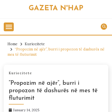
Skip
GAZETA N'HAP
to
content
Home
Kuriozitete
“Propozim në ajër”, burri i propozon të dashurës në
mes të fluturimit
Kuriozitete
“Propozim në ajër”, burri i
propozon të dashurës në mes të
fluturimit
January 14, 2025