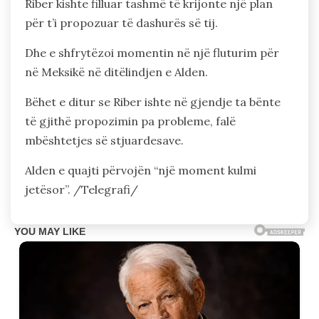
Riber kishte filluar tashmë të krijonte një plan
për t’i propozuar të dashurës së tij.
Dhe e shfrytëzoi momentin në një fluturim për
në Meksikë në ditëlindjen e Alden.
Bëhet e ditur se Riber ishte në gjendje ta bënte
të gjithë propozimin pa probleme, falë
mbështetjes së stjuardesave.
Alden e quajti përvojën “një moment kulmi
jetësor”. /Telegrafi/