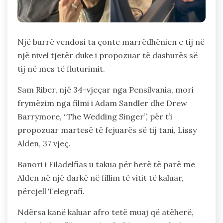
Një burrë vendosi ta çonte marrëdhënien e tij në
një nivel tjetër duke i propozuar të dashurës së
tij në mes të fluturimit.
Sam Riber, një 34-vjeçar nga Pensilvania, mori
frymëzim nga filmi i Adam Sandler dhe Drew
Barrymore, “The Wedding Singer”, për t’i
propozuar martesë të fejuarës së tij tani, Lissy
Alden, 37 vjeç.
Banori i Filadelfias u takua për herë të parë me
Alden në një darkë në fillim të vitit të kaluar,
përcjell Telegrafi.
Ndërsa kanë kaluar afro tetë muaj që atëherë,