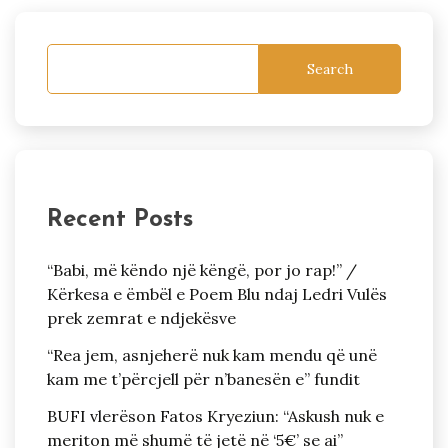
Search
Recent Posts
“Babi, më këndo një këngë, por jo rap!” /
Kërkesa e ëmbël e Poem Blu ndaj Ledri Vulës
prek zemrat e ndjekësve
“Rea jem, asnjeherë nuk kam mendu që unë
kam me t’përcjell për n’banesën e” fundit
BUFI vlerëson Fatos Kryeziun: “Askush nuk e
meriton më shumë të jetë në ‘5€’ se ai”