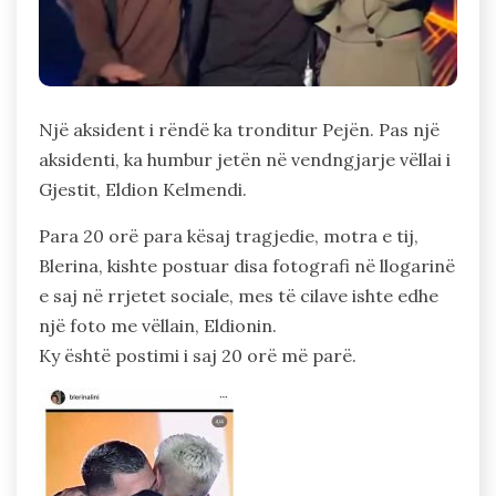
Një aksident i rëndë ka tronditur Pejën. Pas një
aksidenti, ka humbur jetën në vendngjarje vëllai i
Gjestit, Eldion Kelmendi.
Para 20 orë para kësaj tragjedie, motra e tij,
Blerina, kishte postuar disa fotografi në llogarinë
e saj në rrjetet sociale, mes të cilave ishte edhe
një foto me vëllain, Eldionin.
Ky është postimi i saj 20 orë më parë.