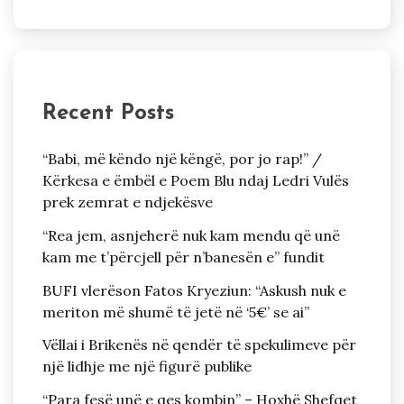
Recent Posts
“Babi, më këndo një këngë, por jo rap!” /
Kërkesa e ëmbël e Poem Blu ndaj Ledri Vulës
prek zemrat e ndjekësve
“Rea jem, asnjeherë nuk kam mendu që unë
kam me t’përcjell për n’banesën e” fundit
BUFI vlerëson Fatos Kryeziun: “Askush nuk e
meriton më shumë të jetë në ‘5€’ se ai”
Vëllai i Brikenës në qendër të spekulimeve për
një lidhje me një figurë publike
“Para fesë unë e qes kombin” – Hoxhë Shefqet