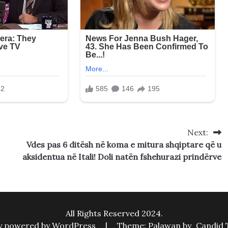
Next:
Vdes pas 6 ditësh në koma e mitura shqiptare që u
aksidentua në Itali! Doli natën fshehurazi prindërve
All Rights Reserved 2024.
y powered by WordPress
|
Theme: Palawan by
Candid