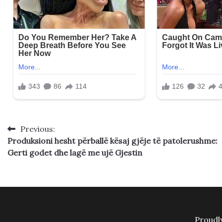
Previous:
Post
Produksioni hesht përballë kësaj gjëje të patolerushme:
navigation
Gerti godet dhe lagë me ujë Gjestin
Proudl