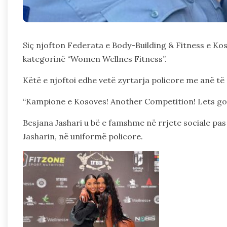
Siç njofton Federata e Body-Building & Fitness e Koso
kategorinë “Women Wellnes Fitness”.
Këtë e njoftoi edhe vetë zyrtarja policore me anë të 
“Kampione e Kosoves! Another Competition! Lets go to
Besjana Jashari u bë e famshme në rrjete sociale pa
Jasharin, në uniformë policore.