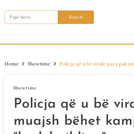
Skip
to
Search
content
for:
Home
Showtime
Policja që u bë virale para pak 
Showtime
Policja që u bë vi
muajsh bëhet kam