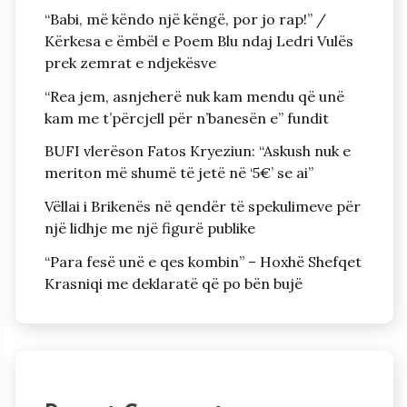
“Babi, më këndo një këngë, por jo rap!” /
Kërkesa e ëmbël e Poem Blu ndaj Ledri Vulës
prek zemrat e ndjekësve
“Rea jem, asnjeherë nuk kam mendu që unë
kam me t’përcjell për n’banesën e” fundit
BUFI vlerëson Fatos Kryeziun: “Askush nuk e
meriton më shumë të jetë në ‘5€’ se ai”
Vëllai i Brikenës në qendër të spekulimeve për
një lidhje me një figurë publike
“Para fesë unë e qes kombin” – Hoxhë Shefqet
Krasniqi me deklaratë që po bën bujë