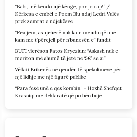
“Babi, më këndo një këngë, por jo rap!” /
Kërkesa e ëmbël e Poem Blu ndaj Ledri Vulës
prek zemrat e ndjekësve
“Rea jem, asnjeherë nuk kam mendu që unë
kam me t’përcjell për n’banesën e” fundit
BUFI vlerëson Fatos Kryeziun: “Askush nuk e
meriton më shumë të jetë në ‘5€’ se ai”
Vëllai i Brikenës në qendër të spekulimeve për
një lidhje me një figurë publike
“Para fesë unë e qes kombin” – Hoxhë Shefqet
Krasniqi me deklaratë që po bën bujë