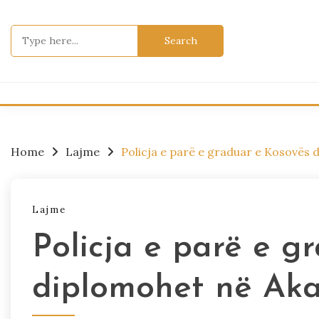
Skip
to
Search
content
for:
Home
Lajme
Policja e parë e graduar e Kosovës
Lajme
Policja e parë e g
diplomohet në Aka