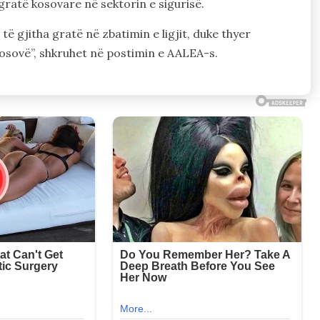
ratë kosovare në sektorin e sigurisë.
 gjitha gratë në zbatimin e ligjit, duke thyer
osovë”, shkruhet në postimin e AALEA-s.