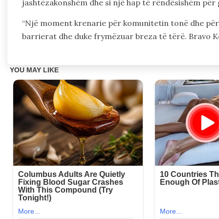
jashtëzakonshëm dhe si një hap të rëndësishëm për g
“Një moment krenarie për komunitetin tonë dhe për të
barrierat dhe duke frymëzuar breza të tërë. Bravo K