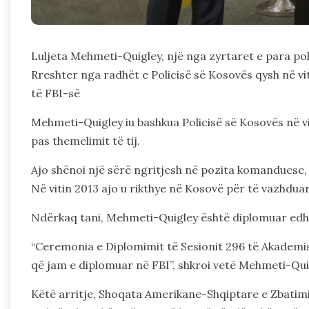
Luljeta Mehmeti-Quigley, një nga zyrtaret e para pol
Rreshter nga radhët e Policisë së Kosovës qysh në 
të FBI-së
Mehmeti-Quigley iu bashkua Policisë së Kosovës në v
pas themelimit të tij.
Ajo shënoi një sërë ngritjesh në pozita komanduese,
Në vitin 2013 ajo u rikthye në Kosovë për të vazhdua
Ndërkaq tani, Mehmeti-Quigley është diplomuar ed
“Ceremonia e Diplomimit të Sesionit 296 të Akademi
që jam e diplomuar në FBI”, shkroi vetë Mehmeti-Qui
Këtë arritje, Shoqata Amerikane-Shqiptare e Zbatimit