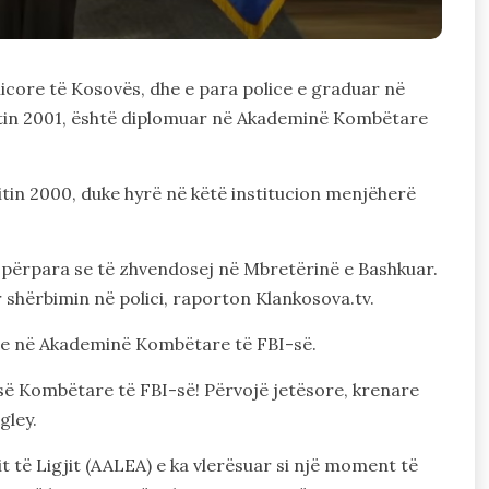
icore të Kosovës, dhe e para police e graduar në
vitin 2001, është diplomuar në Akademinë Kombëtare
itin 2000, duke hyrë në këtë institucion menjëherë
 përpara se të zhvendosej në Mbretërinë e Bashkuar.
r shërbimin në polici, raporton Klankosova.tv.
he në Akademinë Kombëtare të FBI-së.
së Kombëtare të FBI-së! Përvojë jetësore, krenare
gley.
 të Ligjit (AALEA) e ka vlerësuar si një moment të