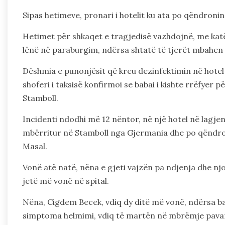
Sipas hetimeve, pronari i hotelit ku ata po qëndronin
Hetimet për shkaqet e tragjedisë vazhdojnë, me kat
lënë në paraburgim, ndërsa shtatë të tjerët mbahen 
Dëshmia e punonjësit që kreu dezinfektimin në hotel
shoferi i taksisë konfirmoi se babai i kishte rrëfyer p
Stamboll.
Incidenti ndodhi më 12 nëntor, në një hotel në lagje
mbërritur në Stamboll nga Gjermania dhe po qëndro
Masal.
Vonë atë natë, nëna e gjeti vajzën pa ndjenja dhe n
jetë më vonë në spital.
Nëna, Cigdem Becek, vdiq dy ditë më vonë, ndërsa baba
simptoma helmimi, vdiq të martën në mbrëmje pavar