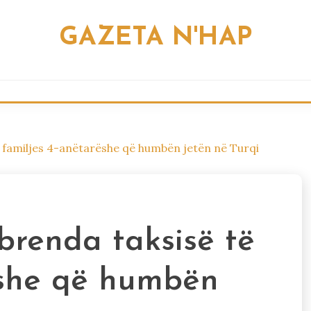
GAZETA N'HAP
 familjes 4-anëtarëshe që humbën jetën në Turqi
brenda taksisë të
ëshe që humbën