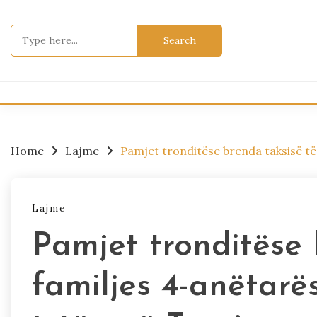
Skip
to
Search
content
for:
Home
Lajme
Pamjet tronditëse brenda taksisë të
Lajme
Pamjet tronditëse 
familjes 4-anëtar