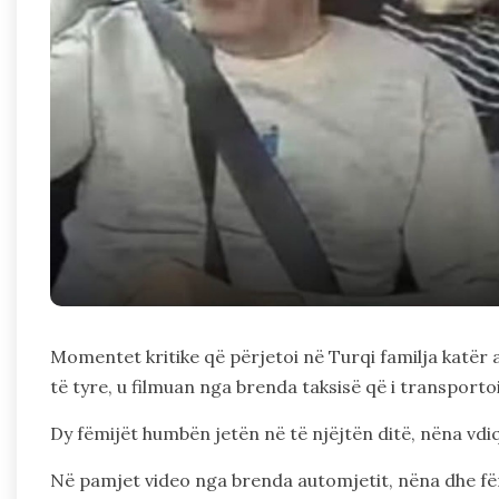
Momentet kritike që përjetoi në Turqi familja katër
të tyre, u filmuan nga brenda taksisë që i transportoi
Dy fëmijët humbën jetën në të njëjtën ditë, nëna vdi
Në pamjet video nga brenda automjetit, nëna dhe fëm