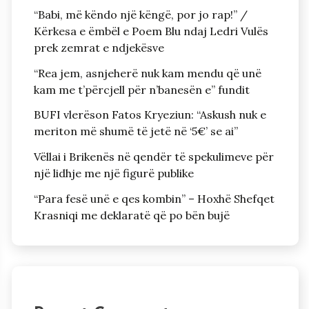
“Babi, më këndo një këngë, por jo rap!” /
Kërkesa e ëmbël e Poem Blu ndaj Ledri Vulës
prek zemrat e ndjekësve
“Rea jem, asnjeherë nuk kam mendu që unë
kam me t’përcjell për n’banesën e” fundit
BUFI vlerëson Fatos Kryeziun: “Askush nuk e
meriton më shumë të jetë në ‘5€’ se ai”
Vëllai i Brikenës në qendër të spekulimeve për
një lidhje me një figurë publike
“Para fesë unë e qes kombin” – Hoxhë Shefqet
Krasniqi me deklaratë që po bën bujë