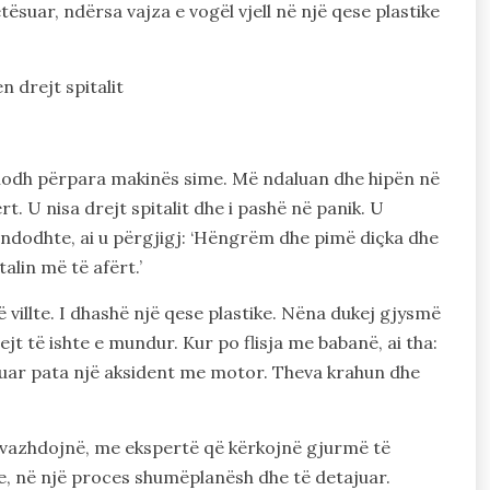
tësuar, ndërsa vajza e vogël vjell në një qese plastike
n drejt spitalit
u hodh përpara makinës sime. Më ndaluan dhe hipën në
rt. U nisa drejt spitalit dhe i pashë në panik. U
 ndodhte, ai u përgjigj: ‘Hëngrëm dhe pimë diçka dhe
talin më të afërt.’
 villte. I dhashë një qese plastike. Nëna dukej gjysmë
t të ishte e mundur. Kur po flisja me babanë, ai tha:
kaluar pata një aksident me motor. Theva krahun dhe
r vazhdojnë, me ekspertë që kërkojnë gjurmë të
e, në një proces shumëplanësh dhe të detajuar.