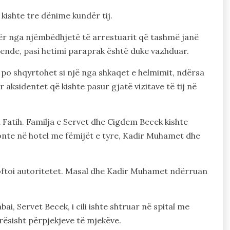
 kishte tre dënime kundër tij.
ër nga njëmbëdhjetë të arrestuarit që tashmë janë
ende, pasi hetimi paraprak është duke vazhduar.
 po shqyrtohet si një nga shkaqet e helmimit, ndërsa
ër aksidentet që kishte pasur gjatë vizitave të tij në
n Fatih. Familja e Servet dhe Cigdem Becek kishte
nte në hotel me fëmijët e tyre, Kadir Muhamet dhe
joftoi autoritetet. Masal dhe Kadir Muhamet ndërruan
i, Servet Becek, i cili ishte shtruar në spital me
ësisht përpjekjeve të mjekëve.