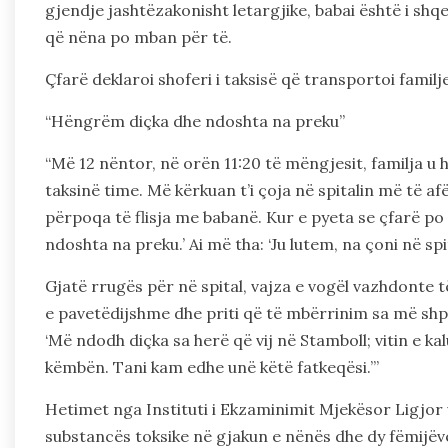
gjendje jashtëzakonisht letargjike, babai është i shqe
që nëna po mban për të.
Çfarë deklaroi shoferi i taksisë që transportoi familje
“Hëngrëm diçka dhe ndoshta na preku”
“Më 12 nëntor, në orën 11:20 të mëngjesit, familja 
taksinë time. Më kërkuan t’i çoja në spitalin më të afë
përpoqa të flisja me babanë. Kur e pyeta se çfarë po
ndoshta na preku.’ Ai më tha: ‘Ju lutem, na çoni në spi
Gjatë rrugës për në spital, vajza e vogël vazhdonte të
e pavetëdijshme dhe priti që të mbërrinim sa më shpej
‘Më ndodh diçka sa herë që vij në Stamboll; vitin e 
këmbën. Tani kam edhe unë këtë fatkeqësi.’”
Hetimet nga Instituti i Ekzaminimit Mjekësor Ligjo
substancës toksike në gjakun e nënës dhe dy fëmijëv