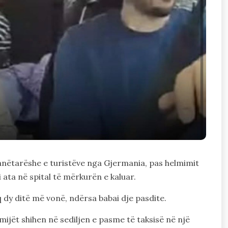
 anëtarëshe e turistëve nga Gjermania, pas helmimit
 ata në spital të mërkurën e kaluar.
q dy ditë më vonë, ndërsa babai dje pasdite.
ijët shihen në sediljen e pasme të taksisë në një