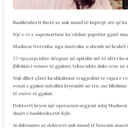
Bashkëshorti thotë se nuk mund të kuptojë atë që ka
Një e re e sapomartuar ka vdekur papritur gjatë mu
Madison Noronha, nga Australia, u shemb në krahët e 
27-vjeçarja ishte dërguar në spitalin më të afërt ku 
(bllokim i venave të gjakut) ‘teksa ishte duke ecur në 
Nuk dihet çfarë ka shkaktuar tragjedinë te vajza e r
venat e gjakut ndodhin kryesisht në tru, me bllokime
të enëve të gjakut.
Doktorët kryen një operacion urgjent ndaj Madison p
duart e bashkëshortit Kyle.
Ai shkruante se doktorët nuk mund të besonin masën