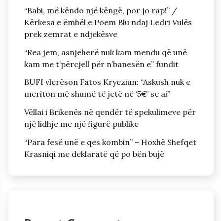
“Babi, më këndo një këngë, por jo rap!” /
Kërkesa e ëmbël e Poem Blu ndaj Ledri Vulës
prek zemrat e ndjekësve
“Rea jem, asnjeherë nuk kam mendu që unë
kam me t’përcjell për n’banesën e” fundit
BUFI vlerëson Fatos Kryeziun: “Askush nuk e
meriton më shumë të jetë në ‘5€’ se ai”
Vëllai i Brikenës në qendër të spekulimeve për
një lidhje me një figurë publike
“Para fesë unë e qes kombin” – Hoxhë Shefqet
Krasniqi me deklaratë që po bën bujë