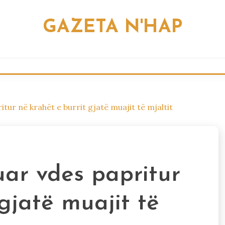
GAZETA N'HAP
ur në krahët e burrit gjatë muajit të mjaltit
ar vdes papritur
gjatë muajit të