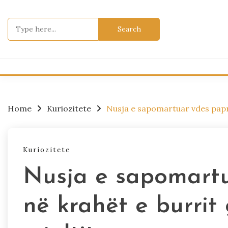
Skip
to
Search
content
for:
Home
Kuriozitete
Nusja e sapomartuar vdes paprit
Kuriozitete
Nusja e sapomartu
në krahët e burrit 