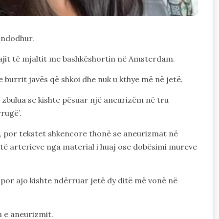
 ndodhur.
ajit të mjaltit me bashkëshortin në Amsterdam.
burrit javës që shkoi dhe nuk u kthye më në jetë.
u zbulua se kishte pësuar një aneurizëm në tru
rrugë’.
e, por tekstet shkencore thonë se aneurizmat në
 të arterieve nga material i huaj ose dobësimi mureve
or ajo kishte ndërruar jetë dy ditë më vonë në
 e aneurizmit.