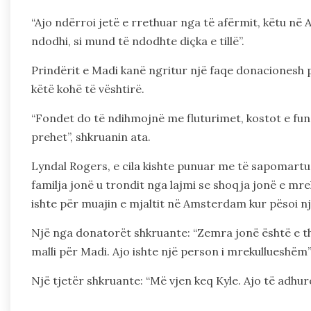
“Ajo ndërroi jetë e rrethuar nga të afërmit, këtu në
ndodhi, si mund të ndodhte diçka e tillë”.
Prindërit e Madi kanë ngritur një faqe donacionesh p
këtë kohë të vështirë.
“Fondet do të ndihmojnë me fluturimet, kostot e funer
prehet”, shkruanin ata.
Lyndal Rogers, e cila kishte punuar me të sapomartu
familja jonë u trondit nga lajmi se shoqja jonë e m
ishte për muajin e mjaltit në Amsterdam kur pësoi n
Një nga donatorët shkruante: “Zemra jonë është e thy
malli për Madi. Ajo ishte një person i mrekullueshëm”
Një tjetër shkruante: “Më vjen keq Kyle. Ajo të adhu