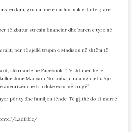
 Amsterdam, gruaja ime e dashur nuk e dinte çfarë
ër të zbutur stresin financiar dhe barën e tyre në
alit, për të sjellë trupin e Madison në shtëpi të
arit, shkruante në Facebook: “Të shtunën herët
rekullueshme Madison Noronha, u nda nga jeta. Ajo
jë aneurizëm në tru duke ecur në rrugë”.
er për ty dhe familjen tënde. Të gjithë do t’i marrë
.
ronte.”/LadBible/