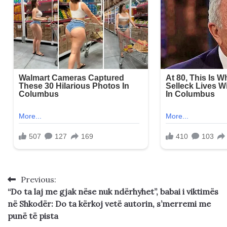
Previous:
Post
“Do ta laj me gjak nëse nuk ndërhyhet”, babai i viktimës
navigation
në Shkodër: Do ta kërkoj vetë autorin, s’merremi me
punë të pista