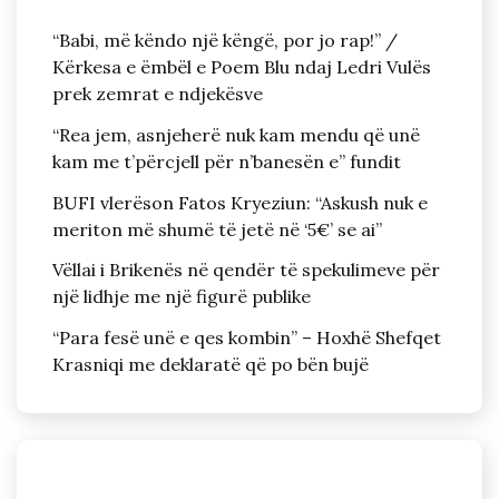
“Babi, më këndo një këngë, por jo rap!” /
Kërkesa e ëmbël e Poem Blu ndaj Ledri Vulës
prek zemrat e ndjekësve
“Rea jem, asnjeherë nuk kam mendu që unë
kam me t’përcjell për n’banesën e” fundit
BUFI vlerëson Fatos Kryeziun: “Askush nuk e
meriton më shumë të jetë në ‘5€’ se ai”
Vëllai i Brikenës në qendër të spekulimeve për
një lidhje me një figurë publike
“Para fesë unë e qes kombin” – Hoxhë Shefqet
Krasniqi me deklaratë që po bën bujë