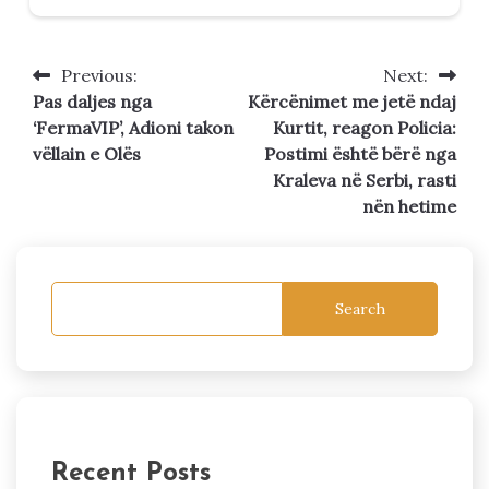
Previous:
Next:
Post
Pas daljes nga
Kërcënimet me jetë ndaj
navigation
‘FermaVIP’, Adioni takon
Kurtit, reagon Policia:
vëllain e Olës
Postimi është bërë nga
Kraleva në Serbi, rasti
nën hetime
Search
Recent Posts