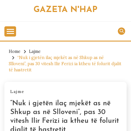
Skip
GAZETA N'HAP
to
content
Home
Lajme
“Nuk i gjetën ilaç mjekët as në Shkup as në
Slloveni”, pas 30 vitesh Ilir Ferizi ia ktheu të folurit djalit
të hastretit
Lajme
“Nuk i gjetën ilaç mjekët as në
Shkup as në Slloveni”, pas 30
vitesh Ilir Ferizi ia ktheu të folurit
djalit të hastretit