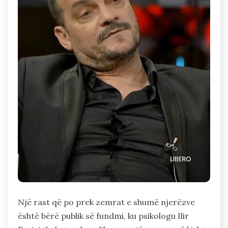
Një rast që po prek zemrat e shumë njerëzve
është bërë publik së fundmi, ku psikologu Ilir