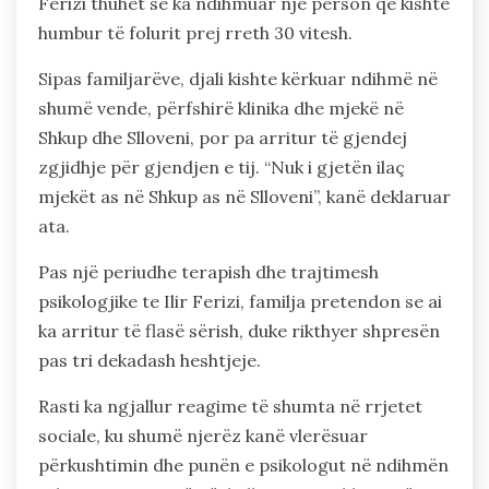
Ferizi thuhet se ka ndihmuar një person që kishte
humbur të folurit prej rreth 30 vitesh.
Sipas familjarëve, djali kishte kërkuar ndihmë në
shumë vende, përfshirë klinika dhe mjekë në
Shkup dhe Slloveni, por pa arritur të gjendej
zgjidhje për gjendjen e tij. “Nuk i gjetën ilaç
mjekët as në Shkup as në Slloveni”, kanë deklaruar
ata.
Pas një periudhe terapish dhe trajtimesh
psikologjike te Ilir Ferizi, familja pretendon se ai
ka arritur të flasë sërish, duke rikthyer shpresën
pas tri dekadash heshtjeje.
Rasti ka ngjallur reagime të shumta në rrjetet
sociale, ku shumë njerëz kanë vlerësuar
përkushtimin dhe punën e psikologut në ndihmën