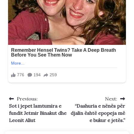
Previous:
Next:
Post
Sot i jepet lamtumira e
“Dashuria e nënës për
navigation
fundit Jetmir Binakut dhe
djalin është epopeja më
Leonit Aliut
e bukur e jetës.”