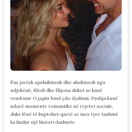
Pas javësh spekulimesh dhe aludimesh nga
ndjekësit, Klodi dhe Elijona duket se kanë
vendosur t’i japin fund çdo dyshimi. Dyshja kanë
ndarë momente romantike në rrjetet sociale,
duke lënë të kuptohet qartë se mes tyre tashmë
ka lindur një histori dashurie.