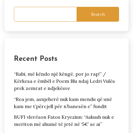
Search
Recent Posts
“Babi, më këndo një këngë, por jo rap!” /
Kërkesa e ëmbël e Poem Blu ndaj Ledri Vulës
prek zemrat e ndjekësve
“Rea jem, asnjeherë nuk kam mendu që unë
kam me t’përcjell për n’banesën e” fundit
BUFI vlerëson Fatos Kryeziun: “Askush nuk e
meriton më shumë të jetë në ‘5€’ se ai”