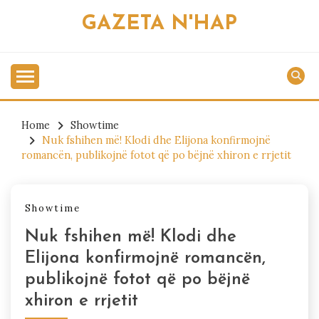
Skip
GAZETA N'HAP
to
content
Home
Showtime
Nuk fshihen më! Klodi dhe Elijona konfirmojnë
romancën, publikojnë fotot që po bëjnë xhiron e rrjetit
Showtime
Nuk fshihen më! Klodi dhe
Elijona konfirmojnë romancën,
publikojnë fotot që po bëjnë
xhiron e rrjetit