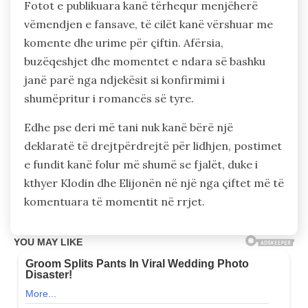
Fotot e publikuara kanë tërhequr menjëherë
vëmendjen e fansave, të cilët kanë vërshuar me
komente dhe urime për çiftin. Afërsia,
buzëqeshjet dhe momentet e ndara së bashku
janë parë nga ndjekësit si konfirmimi i
shumëpritur i romancës së tyre.
Edhe pse deri më tani nuk kanë bërë një
deklaratë të drejtpërdrejtë për lidhjen, postimet
e fundit kanë folur më shumë se fjalët, duke i
kthyer Klodin dhe Elijonën në një nga çiftet më të
komentuara të momentit në rrjet.