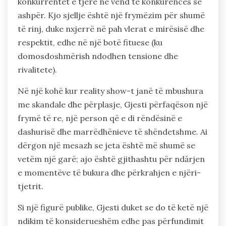
konkurrentët e tjerë në vend të konkurencës së
ashpër. Kjo sjellje është një frymëzim për shumë
të rinj, duke nxjerrë në pah vlerat e mirësisë dhe
respektit, edhe në një botë fituese (ku
domosdoshmërish ndodhen tensione dhe
rivalitete).
Në një kohë kur reality show-t janë të mbushura
me skandale dhe përplasje, Gjesti përfaqëson një
frymë të re, një person që e di rëndësinë e
dashurisë dhe marrëdhënieve të shëndetshme. Ai
dërgon një mesazh se jeta është më shumë se
vetëm një garë; ajo është gjithashtu për ndărjen
e momentëve të bukura dhe përkrahjen e njëri-
tjetrit.
Si një figurë publike, Gjesti duket se do të ketë një
ndikim të konsiderueshëm edhe pas përfundimit