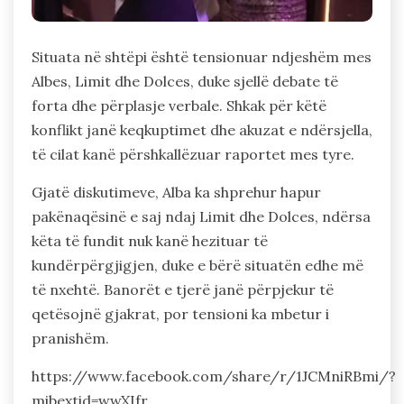
Situata në shtëpi është tensionuar ndjeshëm mes
Albes, Limit dhe Dolces, duke sjellë debate të
forta dhe përplasje verbale. Shkak për këtë
konflikt janë keqkuptimet dhe akuzat e ndërsjella,
të cilat kanë përshkallëzuar raportet mes tyre.
Gjatë diskutimeve, Alba ka shprehur hapur
pakënaqësinë e saj ndaj Limit dhe Dolces, ndërsa
këta të fundit nuk kanë hezituar të
kundërpërgjigjen, duke e bërë situatën edhe më
të nxehtë. Banorët e tjerë janë përpjekur të
qetësojnë gjakrat, por tensioni ka mbetur i
pranishëm.
https://www.facebook.com/share/r/1JCMniRBmi/?
mibextid=wwXIfr