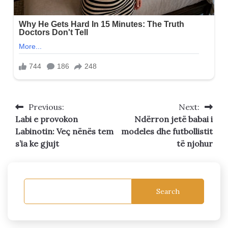
Previous:
Next:
Post
Labi e provokon
Ndërron jetë babai i
navigation
Labinotin: Veç nënës tem
modeles dhe futbollistit
s’ia ke gjujt
të njohur
Search