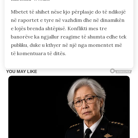
Mbetet të shihet nëse kjo përplasje do të ndikojë
në raportet e tyre në vazhdim dhe në dinamikën
e lojës brenda shtëpisë. Konflikti mes tre
banorëve ka ngjallur reagime të shumta edhe tek
publiku, duke u kthyer në një nga momentet më
të komentuara të ditës.