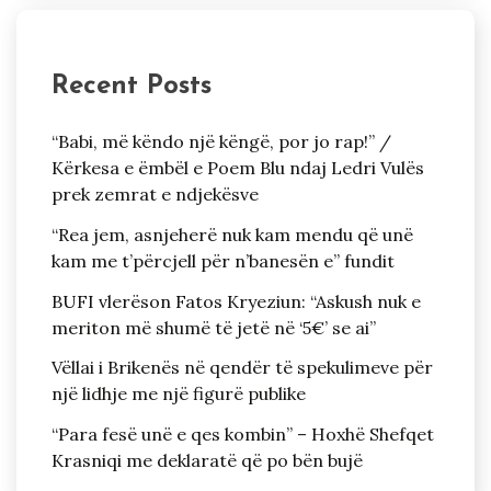
Recent Posts
“Babi, më këndo një këngë, por jo rap!” /
Kërkesa e ëmbël e Poem Blu ndaj Ledri Vulës
prek zemrat e ndjekësve
“Rea jem, asnjeherë nuk kam mendu që unë
kam me t’përcjell për n’banesën e” fundit
BUFI vlerëson Fatos Kryeziun: “Askush nuk e
meriton më shumë të jetë në ‘5€’ se ai”
Vëllai i Brikenës në qendër të spekulimeve për
një lidhje me një figurë publike
“Para fesë unë e qes kombin” – Hoxhë Shefqet
Krasniqi me deklaratë që po bën bujë