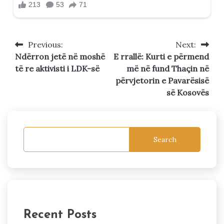
Previous:
Next:
Post
Ndërron jetë në moshë
E rrallë: Kurti e përmend
navigation
të re aktivisti i LDK-së
më në fund Thaçin në
përvjetorin e Pavarësisë
së Kosovës
Search
Recent Posts