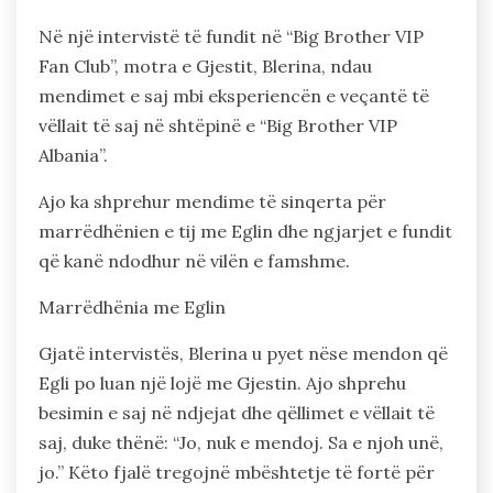
Në një intervistë të fundit në “Big Brother VIP
Fan Club”, motra e Gjestit, Blerina, ndau
mendimet e saj mbi eksperiencën e veçantë të
vëllait të saj në shtëpinë e “Big Brother VIP
Albania”.
Ajo ka shprehur mendime të sinqerta për
marrëdhënien e tij me Eglin dhe ngjarjet e fundit
që kanë ndodhur në vilën e famshme.
Marrëdhënia me Eglin
Gjatë intervistës, Blerina u pyet nëse mendon që
Egli po luan një lojë me Gjestin. Ajo shprehu
besimin e saj në ndjejat dhe qëllimet e vëllait të
saj, duke thënë: “Jo, nuk e mendoj. Sa e njoh unë,
jo.” Këto fjalë tregojnë mbështetje të fortë për