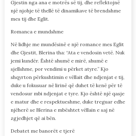
Gjestin nga ana e motrës së tij, dhe reflektojnë
një njohje të thellë të dinamikave të brendshme
mes tij dhe Eglit.
Romanca e mundshme
Në lidhje me mundësinë e një romance mes Eglit
dhe Gjestit, Blerina tha: “Ata e vendosin vetë. Nuk
jemi kundër. Është shumë e mirë, shumë e
sjellshme, por vendimi u përket atyre.” Kjo
shqyrton përkushtimin e vëllait dhe ndjenjat e tij,
duke u fokusuar në lirinë që duhet të kenë për të
vendosur mbi ndjenjat e tyre. Kjo është një qasje
e matur dhe e respektueshme, duke treguar edhe
njëherë se Blerina e mbështet vëllain e saj në
zgjedhjet që ai bën.
Debatet me banorët e tjerë