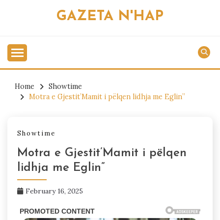
Skip
GAZETA N'HAP
to
content
Home
Showtime
Motra e Gjestit’Mamit i pëlqen lidhja me Eglin”
Showtime
Motra e Gjestit’Mamit i pëlqen
lidhja me Eglin”
February 16, 2025