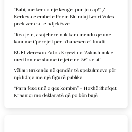
“Babi, më këndo një këngë, por jo rap!” /
Kërkesa e ëmbël e Poem Blu ndaj Ledri Vulës
prek zemrat e ndjekësve
“Rea jem, asnjeherë nuk kam mendu që unë
kam me t’përcjell për n’banesën e” fundit
BUFI vlerëson Fatos Kryeziun: “Askush nuk e
meriton më shumë të jetë në ‘5€’ se ai”
Vëllai i Brikenës në qendër të spekulimeve për
një lidhje me një figurë publike
“Para fesë unë e qes kombin” – Hoxhë Shefqet
Krasniqi me deklaratë që po bën bujë