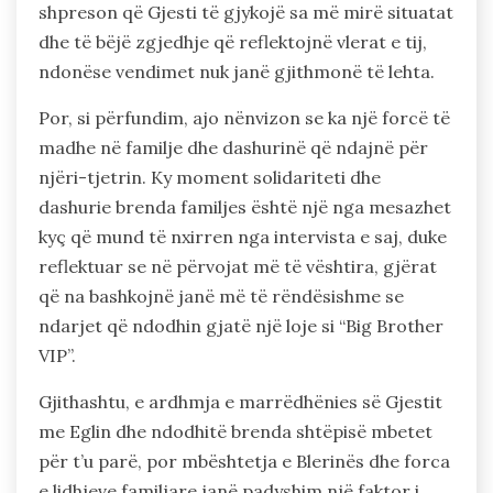
shpreson që Gjesti të gjykojë sa më mirë situatat
dhe të bëjë zgjedhje që reflektojnë vlerat e tij,
ndonëse vendimet nuk janë gjithmonë të lehta.
Por, si përfundim, ajo nënvizon se ka një forcë të
madhe në familje dhe dashurinë që ndajnë për
njëri-tjetrin. Ky moment solidariteti dhe
dashurie brenda familjes është një nga mesazhet
kyç që mund të nxirren nga intervista e saj, duke
reflektuar se në përvojat më të vështira, gjërat
që na bashkojnë janë më të rëndësishme se
ndarjet që ndodhin gjatë një loje si “Big Brother
VIP”.
Gjithashtu, e ardhmja e marrëdhënies së Gjestit
me Eglin dhe ndodhitë brenda shtëpisë mbetet
për t’u parë, por mbështetja e Blerinës dhe forca
e lidhjeve familjare janë padyshim një faktor i