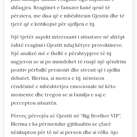
shfaqjes. Reagimet e fansave kanë qenë të
përziera, me disa që e mbështesin Gjestin dhe të
tjerë që e kritikojnë për sjelljen e tij.
Një tjetër aspekt interesant i situatave në shtëpi
është reagimi i Gjestit ndaj këtyre provokimeve.
Një analizë më e thellë e përshtypjeve të tij
sugjeron se ai po mundohet të ruajë një qëndrim
pozitiv përballë presionit dhe stresit që i sjellin
debatet. Blerina, si motra e tij, nënvizon
rëndësinë e mbështetjes emocionale në këto
momente dhe tregon se si familja e saj e
percepton situatën.
Përveç përvojës së Gjestit në “Big Brother VIP”,
Blerina e ka përmendur gjithashtu se çfarë
nënkupton për të në si person dhe si vëlla. Ajo