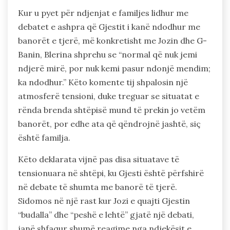
Kur u pyet për ndjenjat e familjes lidhur me
debatet e ashpra që Gjestit i kanë ndodhur me
banorët e tjerë, më konkretisht me Jozin dhe G-
Banin, Blerina shprehu se “normal që nuk jemi
ndjerë mirë, por nuk kemi pasur ndonjë mendim;
ka ndodhur.” Këto komente tij shpalosin një
atmosferë tensioni, duke treguar se situatat e
rënda brenda shtëpisë mund të prekin jo vetëm
banorët, por edhe ata që qëndrojnë jashtë, siç
është familja.
Këto deklarata vijnë pas disa situatave të
tensionuara në shtëpi, ku Gjesti është përfshirë
në debate të shumta me banorë të tjerë.
Sidomos në një rast kur Jozi e quajti Gjestin
“budalla” dhe “peshë e lehtë” gjatë një debati,
janë shfaqur shumë reagime nga ndjekësit e