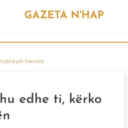
GAZETA N'HAP
drejtësi për Daorsën
u edhe ti, kërko
ën