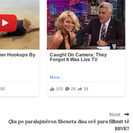
Next:
Çka po paralajmëron Xheneta disa orë para fillimit të
BBVK?