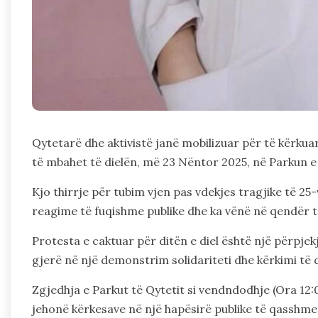
Qytetarë dhe aktivistë janë mobilizuar për të kërku
të mbahet të dielën, më 23 Nëntor 2025, në Parkun e Q
Kjo thirrje për tubim vjen pas vdekjes tragjike të 25
reagime të fuqishme publike dhe ka vënë në qendër 
Protesta e caktuar për ditën e diel është një përpje
gjerë në një demonstrim solidariteti dhe kërkimi të d
Zgjedhja e Parkut të Qytetit si vendndodhje (Ora 12
jehonë kërkesave në një hapësirë publike të qasshme 