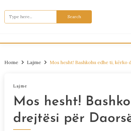
Skip
to
Search
content
for:
Home
Lajme
Mos hesht! Bashkohu edhe ti, kërko 
Lajme
Mos hesht! Bashkoh
drejtësi për Daors