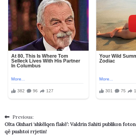
Previous:
Post
Olta Gixhari ‘shkëlqen flakë’: Valdrin Sahiti publikon foton
navigation
që pushtoi rrjetin!