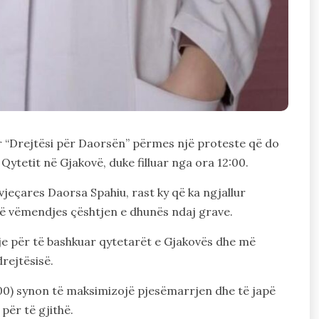
ar “Drejtësi për Daorsën” përmes një proteste që do
ytetit në Gjakovë, duke filluar nga ora 12:00.
-vjeçares Daorsa Spahiu, rast ky që ka ngjallur
të vëmendjes çështjen e dhunës ndaj grave.
kje për të bashkuar qytetarët e Gjakovës dhe më
rejtësisë.
:00) synon të maksimizojë pjesëmarrjen dhe të japë
për të gjithë.