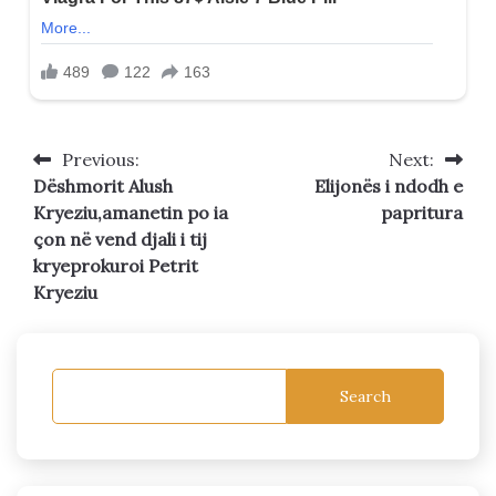
Previous:
Next:
Post
Dëshmorit Alush
Elijonës i ndodh e
navigation
Kryeziu,amanetin po ia
papritura
çon në vend djali i tij
kryeprokuroi Petrit
Kryeziu
Search