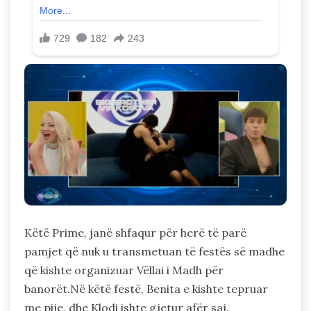
Këtë Prime, janë shfaqur për herë të parë
pamjet që nuk u transmetuan të festës së madhe
që kishte organizuar Vëllai i Madh për
banorët.Në këtë festë, Benita e kishte tepruar
me pije, dhe Klodi ishte gjetur afër saj.