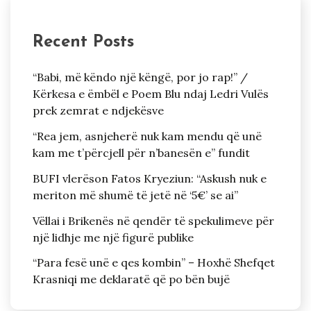
Recent Posts
“Babi, më këndo një këngë, por jo rap!” /
Kërkesa e ëmbël e Poem Blu ndaj Ledri Vulës
prek zemrat e ndjekësve
“Rea jem, asnjeherë nuk kam mendu që unë
kam me t’përcjell për n’banesën e” fundit
BUFI vlerëson Fatos Kryeziun: “Askush nuk e
meriton më shumë të jetë në ‘5€’ se ai”
Vëllai i Brikenës në qendër të spekulimeve për
një lidhje me një figurë publike
“Para fesë unë e qes kombin” – Hoxhë Shefqet
Krasniqi me deklaratë që po bën bujë