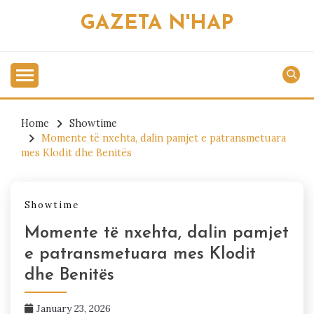
Skip
GAZETA N'HAP
to
content
Home
Showtime
Momente të nxehta, dalin pamjet e patransmetuara
mes Klodit dhe Benitës
Showtime
Momente të nxehta, dalin pamjet
e patransmetuara mes Klodit
dhe Benitës
January 23, 2026