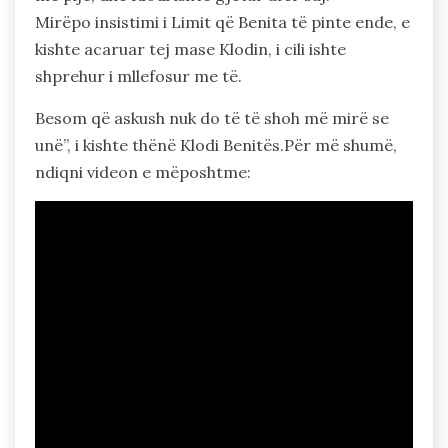
Mirëpo insistimi i Limit që Benita të pinte ende, e
kishte acaruar tej mase Klodin, i cili ishte
shprehur i mllefosur me të.
Besom që askush nuk do të të shoh më mirë se
unë”, i kishte thënë Klodi Benitës.Për më shumë,
ndiqni videon e mëposhtme: