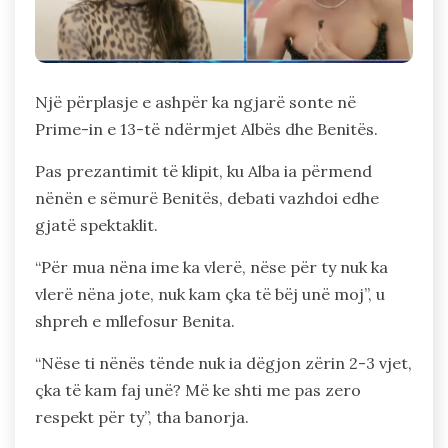
Një përplasje e ashpër ka ngjarë sonte në
Prime-in e 13-të ndërmjet Albës dhe Benitës.
Pas prezantimit të klipit, ku Alba ia përmend
nënën e sëmurë Benitës, debati vazhdoi edhe
gjatë spektaklit.
“Për mua nëna ime ka vlerë, nëse për ty nuk ka
vlerë nëna jote, nuk kam çka të bëj unë moj”, u
shpreh e mllefosur Benita.
“Nëse ti nënës tënde nuk ia dëgjon zërin 2-3 vjet,
çka të kam faj unë? Më ke shti me pas zero
respekt për ty”, tha banorja.