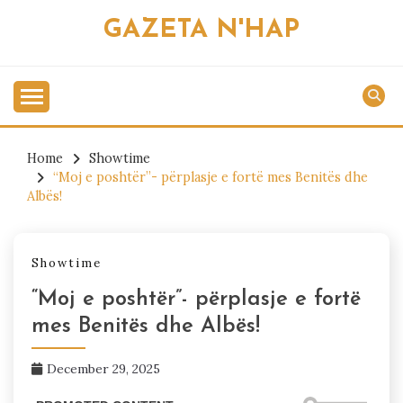
Skip
GAZETA N'HAP
to
content
Home
Showtime
“Moj e poshtër”- përplasje e fortë mes Benitës dhe
Albës!
Showtime
“Moj e poshtër”- përplasje e fortë
mes Benitës dhe Albës!
December 29, 2025