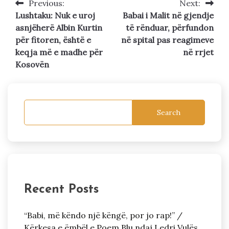
Previous:
Next:
Post
Lushtaku: Nuk e uroj
Babai i Malit në gjendje
navigation
asnjëherë Albin Kurtin
të rënduar, përfundon
për fitoren, është e
në spital pas reagimeve
keqja më e madhe për
në rrjet
Kosovën
Search
Recent Posts
“Babi, më këndo një këngë, por jo rap!” /
Kërkesa e ëmbël e Poem Blu ndaj Ledri Vulës