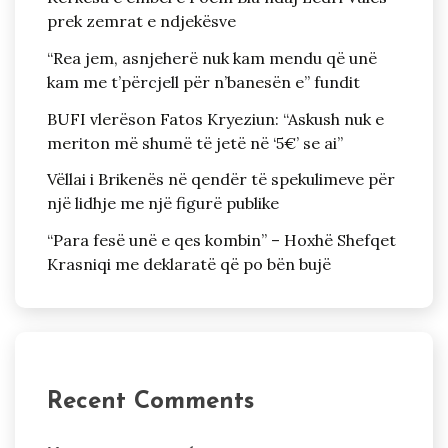
prek zemrat e ndjekësve
“Rea jem, asnjeherë nuk kam mendu që unë
kam me t’përcjell për n’banesën e” fundit
BUFI vlerëson Fatos Kryeziun: “Askush nuk e
meriton më shumë të jetë në ‘5€’ se ai”
Vëllai i Brikenës në qendër të spekulimeve për
një lidhje me një figurë publike
“Para fesë unë e qes kombin” – Hoxhë Shefqet
Krasniqi me deklaratë që po bën bujë
Recent Comments