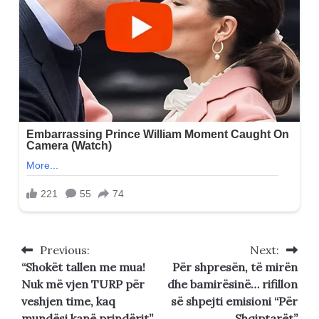
Previous:
Next:
Post
“Shokët tallen me mua!
Për shpresën, të mirën
navigation
Nuk më vjen TURP për
dhe bamirësinë… rifillon
veshjen time, kaq
së shpejti emisioni “Për
mundësi kanë prindërit”,
Shqiptarët”