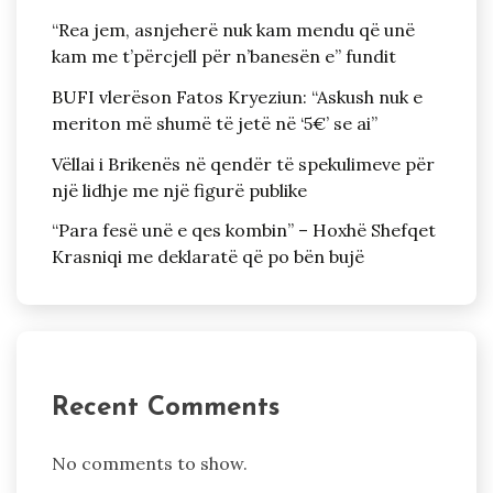
“Rea jem, asnjeherë nuk kam mendu që unë
kam me t’përcjell për n’banesën e” fundit
BUFI vlerëson Fatos Kryeziun: “Askush nuk e
meriton më shumë të jetë në ‘5€’ se ai”
Vëllai i Brikenës në qendër të spekulimeve për
një lidhje me një figurë publike
“Para fesë unë e qes kombin” – Hoxhë Shefqet
Krasniqi me deklaratë që po bën bujë
Recent Comments
No comments to show.