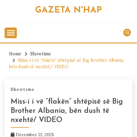
Skip
GAZETA N'HAP
to
content
Home
Showtime
Miss-i i vë “flakën” shtëpisë së Big Brother Albania,
bën dush të nxehtë/ VIDEO
Showtime
Miss-i i vë “flakën” shtëpisë së Big
Brother Albania, bën dush të
nxehtë/ VIDEO
December 22, 2025