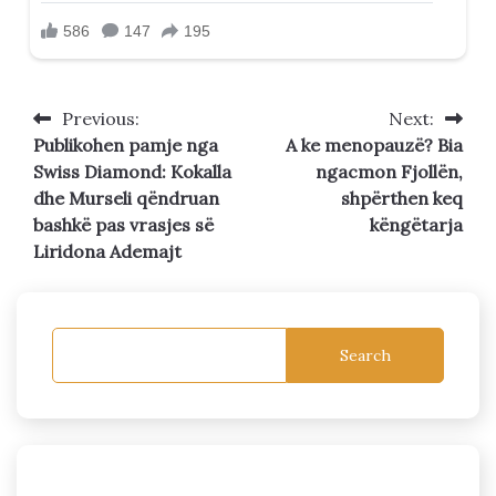
Previous:
Next:
Post
Publikohen pamje nga
A ke menopauzë? Bia
navigation
Swiss Diamond: Kokalla
ngacmon Fjollën,
dhe Murseli qëndruan
shpërthen keq
bashkë pas vrasjes së
këngëtarja
Liridona Ademajt
Search