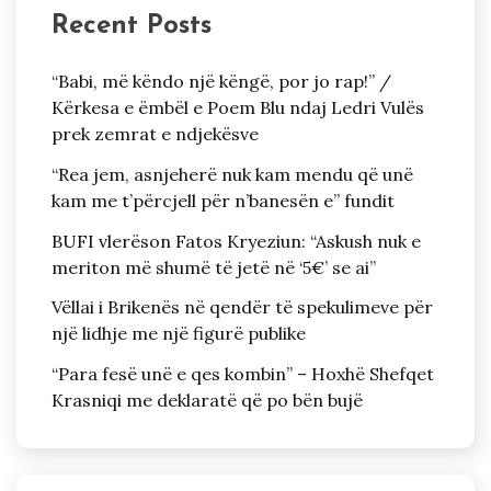
Recent Posts
“Babi, më këndo një këngë, por jo rap!” /
Kërkesa e ëmbël e Poem Blu ndaj Ledri Vulës
prek zemrat e ndjekësve
“Rea jem, asnjeherë nuk kam mendu që unë
kam me t’përcjell për n’banesën e” fundit
BUFI vlerëson Fatos Kryeziun: “Askush nuk e
meriton më shumë të jetë në ‘5€’ se ai”
Vëllai i Brikenës në qendër të spekulimeve për
një lidhje me një figurë publike
“Para fesë unë e qes kombin” – Hoxhë Shefqet
Krasniqi me deklaratë që po bën bujë