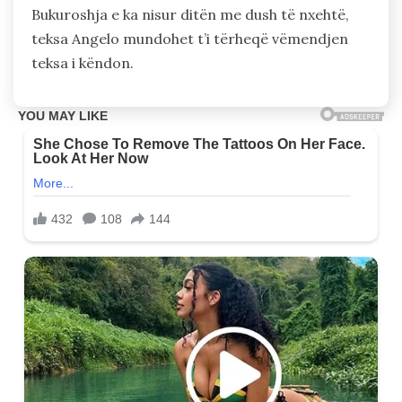
Bukuroshja e ka nisur ditën me dush të nxehtë,
teksa Angelo mundohet t’i tërheqë vëmendjen
teksa i këndon.