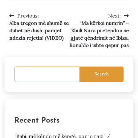
Previous:
Next:
Post
Alba tregon më shumë se
“Ma kërkoi numrin” –
navigation
duhet në dush, pamjet
Xhuli Nura pretendon se
ndezin rrjetin! (VIDEO)
gjatë qëndrimit në Ibiza,
Ronaldo i ishte qepur pas
Search
Recent Posts
“Babi, më këndo një këngë, por jo rap!” /