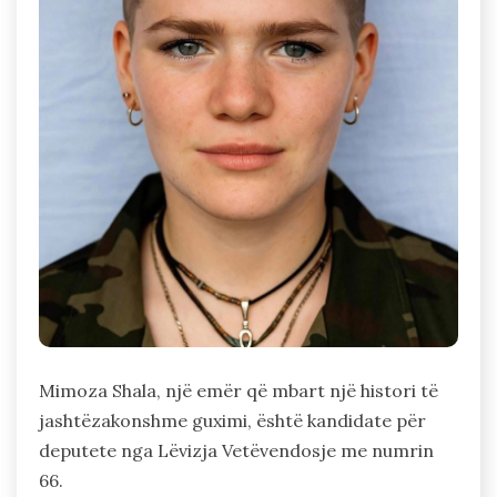
Mimoza Shala, një emër që mbart një histori të
jashtëzakonshme guximi, është kandidate për
deputete nga Lëvizja Vetëvendosje me numrin
66.