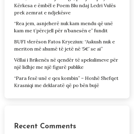
Kërkesa e ëmbël e Poem Blu ndaj Ledri Vulës
prek zemrat e ndjekësve
“Rea jem, asnjeherë nuk kam mendu që unë
kam me t’përcjell për n’banesën e” fundit
BUFI vlerëson Fatos Kryeziun: “Askush nuk e
meriton më shumë të jetë në ‘5€’ se ai”
Vëllai i Brikenës në qendër të spekulimeve për
një lidhje me një figurë publike
“Para fesë unë e qes kombin” – Hoxhë Shefqet
Krasniqi me deklaratë që po bën bujë
Recent Comments