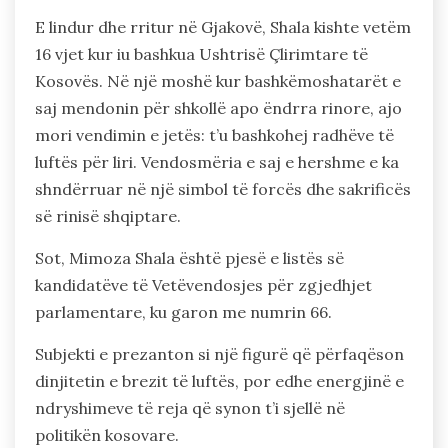
E lindur dhe rritur në Gjakovë, Shala kishte vetëm
16 vjet kur iu bashkua Ushtrisë Çlirimtare të
Kosovës. Në një moshë kur bashkëmoshatarët e
saj mendonin për shkollë apo ëndrra rinore, ajo
mori vendimin e jetës: t’u bashkohej radhëve të
luftës për liri. Vendosmëria e saj e hershme e ka
shndërruar në një simbol të forcës dhe sakrificës
së rinisë shqiptare.
Sot, Mimoza Shala është pjesë e listës së
kandidatëve të Vetëvendosjes për zgjedhjet
parlamentare, ku garon me numrin 66.
Subjekti e prezanton si një figurë që përfaqëson
dinjitetin e brezit të luftës, por edhe energjinë e
ndryshimeve të reja që synon t’i sjellë në
politikën kosovare.