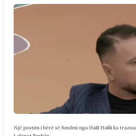
Një postim i bërë së fundmi nga Halil Halili ka trazuar
Labinot Rexhën.