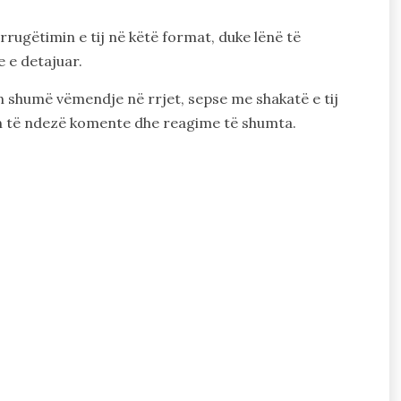
 rrugëtimin e tij në këtë format, duke lënë të
e e detajuar.
in shumë vëmendje në rrjet, sepse me shakatë e tij
in të ndezë komente dhe reagime të shumta.