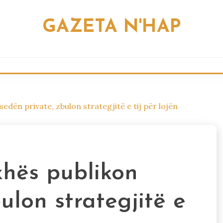
GAZETA N'HAP
sedën private, zbulon strategjitë e tij për lojën
xhës publikon
ulon strategjitë e