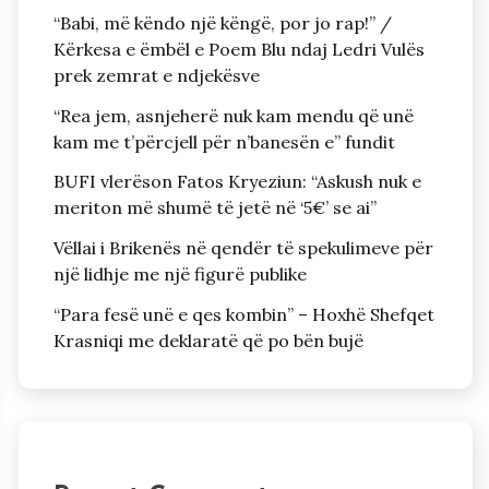
“Babi, më këndo një këngë, por jo rap!” /
Kërkesa e ëmbël e Poem Blu ndaj Ledri Vulës
prek zemrat e ndjekësve
“Rea jem, asnjeherë nuk kam mendu që unë
kam me t’përcjell për n’banesën e” fundit
BUFI vlerëson Fatos Kryeziun: “Askush nuk e
meriton më shumë të jetë në ‘5€’ se ai”
Vëllai i Brikenës në qendër të spekulimeve për
një lidhje me një figurë publike
“Para fesë unë e qes kombin” – Hoxhë Shefqet
Krasniqi me deklaratë që po bën bujë