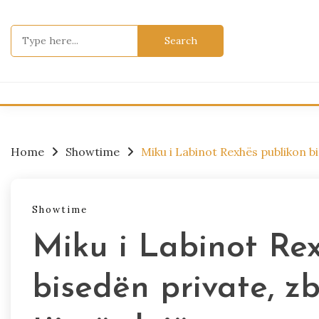
Skip
to
Search
content
for:
Home
Showtime
Miku i Labinot Rexhës publikon bi
Showtime
Miku i Labinot Re
bisedën private, zb