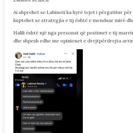
Ai shprehet se Labinoti ka hyrë tejet i përgatitur për
kuptohet se strategjia e tij është e menduar mirë dh
Halili është një nga personat që postimet e tij marr
dhe shpesh edhe me opinionet e drejtpërdrejta arr