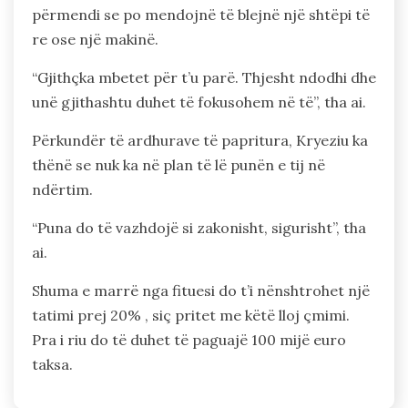
përmendi se po mendojnë të blejnë një shtëpi të
re ose një makinë.
“Gjithçka mbetet për t’u parë. Thjesht ndodhi dhe
unë gjithashtu duhet të fokusohem në të”, tha ai.
Përkundër të ardhurave të papritura, Kryeziu ka
thënë se nuk ka në plan të lë punën e tij në
ndërtim.
“Puna do të vazhdojë si zakonisht, sigurisht”, tha
ai.
Shuma e marrë nga fituesi do t’i nënshtrohet një
tatimi prej 20% , siç pritet me këtë lloj çmimi.
Pra i riu do të duhet të paguajë 100 mijë euro
taksa.