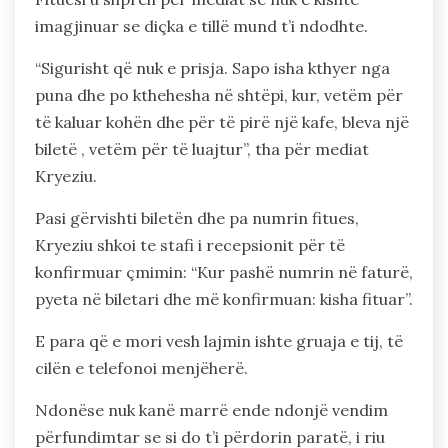
imagjinuar se diçka e tillë mund t’i ndodhte.
“Sigurisht që nuk e prisja. Sapo isha kthyer nga
puna dhe po kthehesha në shtëpi, kur, vetëm për
të kaluar kohën dhe për të pirë një kafe, bleva një
biletë , vetëm për të luajtur”, tha për mediat
Kryeziu.
Pasi gërvishti biletën dhe pa numrin fitues,
Kryeziu shkoi te stafi i recepsionit për të
konfirmuar çmimin: “Kur pashë numrin në faturë,
pyeta në biletari dhe më konfirmuan: kisha fituar”.
E para që e mori vesh lajmin ishte gruaja e tij, të
cilën e telefonoi menjëherë.
Ndonëse nuk kanë marrë ende ndonjë vendim
përfundimtar se si do t’i përdorin paratë, i riu