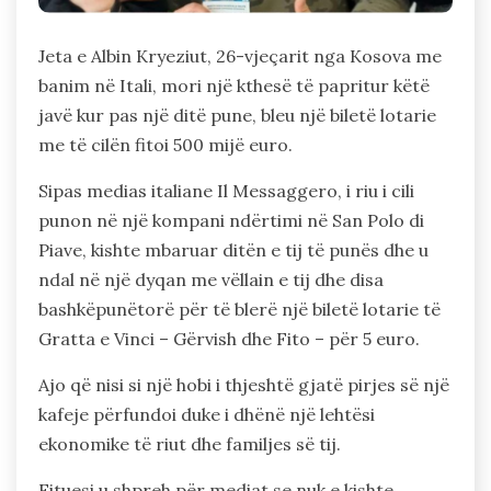
Jeta e Albin Kryeziut, 26-vjeçarit nga Kosova me
banim në Itali, mori një kthesë të papritur këtë
javë kur pas një ditë pune, bleu një biletë lotarie
me të cilën fitoi 500 mijë euro.
Sipas medias italiane Il Messaggero, i riu i cili
punon në një kompani ndërtimi në San Polo di
Piave, kishte mbaruar ditën e tij të punës dhe u
ndal në një dyqan me vëllain e tij dhe disa
bashkëpunëtorë për të blerë një biletë lotarie të
Gratta e Vinci – Gërvish dhe Fito – për 5 euro.
Ajo që nisi si një hobi i thjeshtë gjatë pirjes së një
kafeje përfundoi duke i dhënë një lehtësi
ekonomike të riut dhe familjes së tij.
Fituesi u shpreh për mediat se nuk e kishte