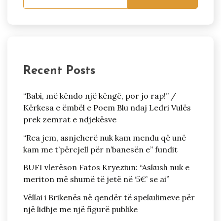
Recent Posts
“Babi, më këndo një këngë, por jo rap!” /
Kërkesa e ëmbël e Poem Blu ndaj Ledri Vulës
prek zemrat e ndjekësve
“Rea jem, asnjeherë nuk kam mendu që unë
kam me t’përcjell për n’banesën e” fundit
BUFI vlerëson Fatos Kryeziun: “Askush nuk e
meriton më shumë të jetë në ‘5€’ se ai”
Vëllai i Brikenës në qendër të spekulimeve për
një lidhje me një figurë publike