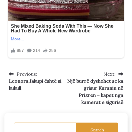
Previous:
Next:
Post
Leonora Jakupi është si
Një burrë dyshohet se ka
navigation
kukull
grisur Kuranin në
Prizren – kapet nga
kamerat e sigurisë
Search