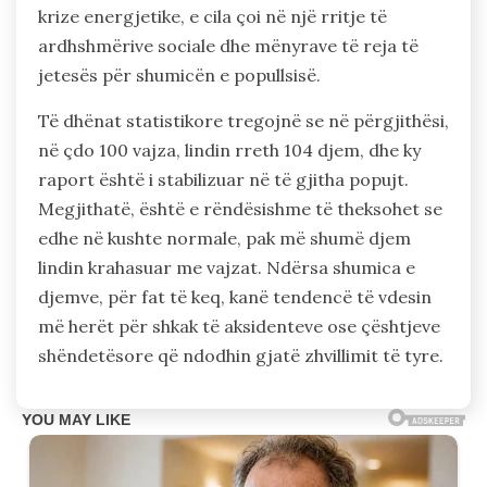
krize energjetike, e cila çoi në një rritje të
ardhshmërive sociale dhe mënyrave të reja të
jetesës për shumicën e popullsisë.
Të dhënat statistikore tregojnë se në përgjithësi,
në çdo 100 vajza, lindin rreth 104 djem, dhe ky
raport është i stabilizuar në të gjitha popujt.
Megjithatë, është e rëndësishme të theksohet se
edhe në kushte normale, pak më shumë djem
lindin krahasuar me vajzat. Ndërsa shumica e
djemve, për fat të keq, kanë tendencë të vdesin
më herët për shkak të aksidenteve ose çështjeve
shëndetësore që ndodhin gjatë zhvillimit të tyre.