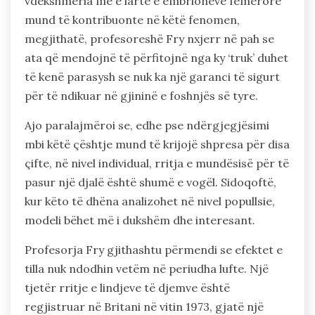
vdekshmëria më e lartë e embrioneve femërore
mund të kontribuonte në këtë fenomen,
megjithatë, profesoreshë Fry nxjerr në pah se
ata që mendojnë të përfitojnë nga ky ‘truk’ duhet
të kenë parasysh se nuk ka një garanci të sigurt
për të ndikuar në gjininë e foshnjës së tyre.
Ajo paralajmëroi se, edhe pse ndërgjegjësimi
mbi këtë çështje mund të krijojë shpresa për disa
çifte, në nivel individual, rritja e mundësisë për të
pasur një djalë është shumë e vogël. Sidoqoftë,
kur këto të dhëna analizohet në nivel popullsie,
modeli bëhet më i dukshëm dhe interesant.
Profesorja Fry gjithashtu përmendi se efektet e
tilla nuk ndodhin vetëm në periudha lufte. Një
tjetër rritje e lindjeve të djemve është
regjistruar në Britani në vitin 1973, gjatë një