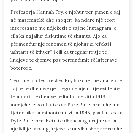
Profesorja Hannah Fry, e njohur për punën e saj
në matematikë dhe shoqëri, ka ndarë një teori
interesante me ndjekësit e saj në Instagram, e
cila ka ngjallur diskutime të shumta. Ajo ka
përmendur një fenomen të njohur si “efekti i
ushtarit të kthyer”, i cili ka treguar rritje të
lindjeve të djemve pas përfundimit të luftërave
botërore.
Teoria e profesoreshës Fry bazohet në analizat e
saj të të dhënave që tregojnë një rritje evidente
të numrit të djemve të lindur në vitin 1919,
menjëherë pas Luftës së Parë Botërore, dhe një
tjetër pikë kulminante në vitin 1945, pas Luftës së
Dytë Botërore. Këto të dhëna sugjerojnë se ka
një lidhje mes ngjarjeve të mëdha shoqërore dhe