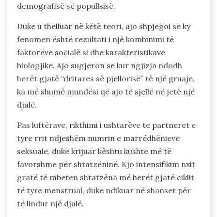
demografisë së popullsisë.
Duke u thelluar në këtë teori, ajo shpjegoi se ky
fenomen është rezultati i një kombinimi të
faktorëve socialë si dhe karakteristikave
biologjike. Ajo sugjeron se kur ngjizja ndodh
herët gjatë “dritares së pjellorisë” të një gruaje,
ka më shumë mundësi që ajo të sjellë në jetë një
djalë.
Pas luftërave, rikthimi i ushtarëve te partneret e
tyre rrit ndjeshëm numrin e marrëdhënieve
seksuale, duke krijuar kështu kushte më të
favorshme për shtatzëninë. Kjo intensifikim nxit
gratë të mbeten shtatzëna më herët gjatë ciklit
të tyre menstrual, duke ndikuar në shanset për
të lindur një djalë.