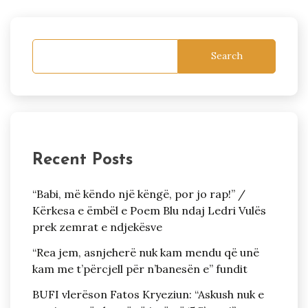
Search
Recent Posts
“Babi, më këndo një këngë, por jo rap!” /
Kërkesa e ëmbël e Poem Blu ndaj Ledri Vulës
prek zemrat e ndjekësve
“Rea jem, asnjeherë nuk kam mendu që unë
kam me t’përcjell për n’banesën e” fundit
BUFI vlerëson Fatos Kryeziun: “Askush nuk e