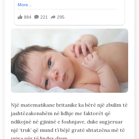
Një matematikane britanike ka bërë një zbulim të
jashtëzakonshëm në lidhje me faktorët që
ndikojnë në gjininë e foshnjave, duke sugjeruar
një ‘truk’ që mund t’i bëjë gratë shtatzëna më të
prira për të lindur djem.