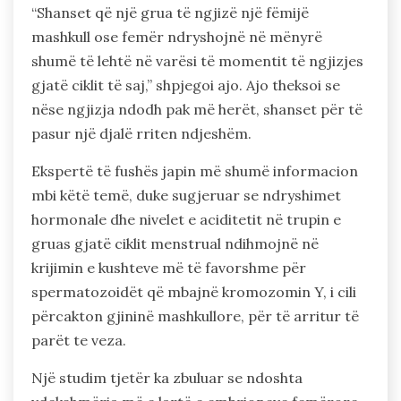
“Shanset që një grua të ngjizë një fëmijë
mashkull ose femër ndryshojnë në mënyrë
shumë të lehtë në varësi të momentit të ngjizjes
gjatë ciklit të saj,” shpjegoi ajo. Ajo theksoi se
nëse ngjizja ndodh pak më herët, shanset për të
pasur një djalë rriten ndjeshëm.
Ekspertë të fushës japin më shumë informacion
mbi këtë temë, duke sugjeruar se ndryshimet
hormonale dhe nivelet e aciditetit në trupin e
gruas gjatë ciklit menstrual ndihmojnë në
krijimin e kushteve më të favorshme për
spermatozoidët që mbajnë kromozomin Y, i cili
përcakton gjininë mashkullore, për të arritur të
parët te veza.
Një studim tjetër ka zbuluar se ndoshta