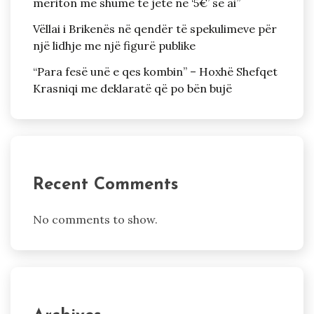
meriton më shumë të jetë në ‘5€’ se ai”
Vëllai i Brikenës në qendër të spekulimeve për
një lidhje me një figurë publike
“Para fesë unë e qes kombin” – Hoxhë Shefqet
Krasniqi me deklaratë që po bën bujë
Recent Comments
No comments to show.