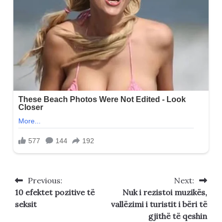
Previous:
Next:
Post
10 efektet pozitive të
Nuk i rezistoi muzikës,
navigation
seksit
vallëzimi i turistit i bëri të
gjithë të qeshin