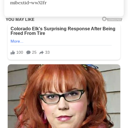
mibextid=wwXIfr