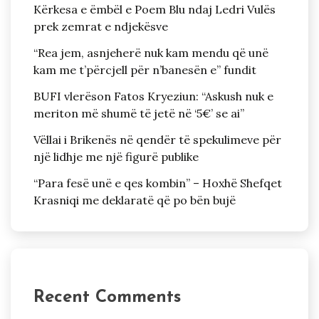
Kërkesa e ëmbël e Poem Blu ndaj Ledri Vulës
prek zemrat e ndjekësve
“Rea jem, asnjeherë nuk kam mendu që unë
kam me t’përcjell për n’banesën e” fundit
BUFI vlerëson Fatos Kryeziun: “Askush nuk e
meriton më shumë të jetë në ‘5€’ se ai”
Vëllai i Brikenës në qendër të spekulimeve për
një lidhje me një figurë publike
“Para fesë unë e qes kombin” – Hoxhë Shefqet
Krasniqi me deklaratë që po bën bujë
Recent Comments