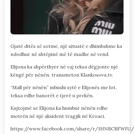
Gjatë ditës së sotme, një situatë e dhimbshme ka
ndodhur në shtëpinë më të madhe në vend.
Elijona ka shpërthyer në vaj teksa dëgjonte një
këngë për nënën, transmeton Klankosova.tv.
“Mall për nënën” mbushi sytë e Elijonës me lot,
teksa edhe banorët e tjerë u prekën.
Kujtojmë se Elijona ka humbur nënën edhe
motrën në një aksident tragjik në Kroaci.
https://www.facebook.com/share/r/1HNBCBFWfU/