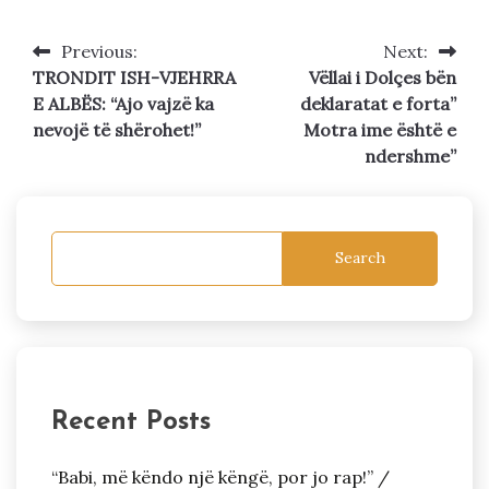
Previous:
Next:
Post
TRONDIT ISH-VJEHRRA
Vëllai i Dolçes bën
navigation
E ALBËS: “Ajo vajzë ka
deklaratat e forta”
nevojë të shërohet!”
Motra ime është e
ndershme”
Search
Recent Posts
“Babi, më këndo një këngë, por jo rap!” /