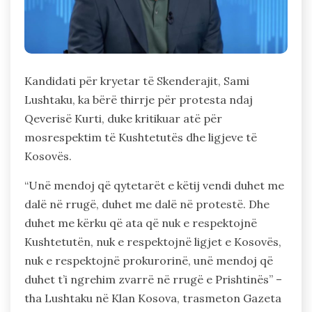
Kandidati për kryetar të Skenderajit, Sami
Lushtaku, ka bërë thirrje për protesta ndaj
Qeverisë Kurti, duke kritikuar atë për
mosrespektim të Kushtetutës dhe ligjeve të
Kosovës.
“Unë mendoj që qytetarët e këtij vendi duhet me
dalë në rrugë, duhet me dalë në protestë. Dhe
duhet me kërku që ata që nuk e respektojnë
Kushtetutën, nuk e respektojnë ligjet e Kosovës,
nuk e respektojnë prokurorinë, unë mendoj që
duhet t’i ngrehim zvarrë në rrugë e Prishtinës” –
tha Lushtaku në Klan Kosova, trasmeton Gazeta