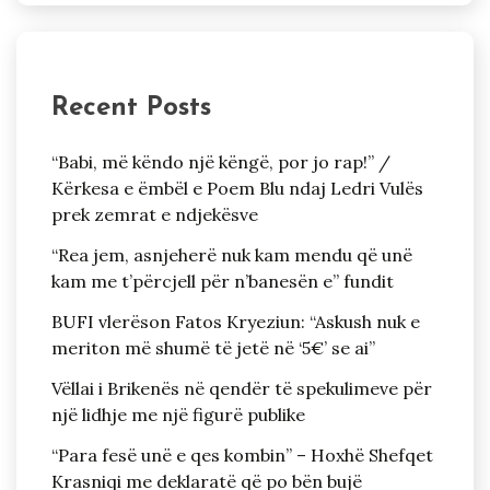
Recent Posts
“Babi, më këndo një këngë, por jo rap!” /
Kërkesa e ëmbël e Poem Blu ndaj Ledri Vulës
prek zemrat e ndjekësve
“Rea jem, asnjeherë nuk kam mendu që unë
kam me t’përcjell për n’banesën e” fundit
BUFI vlerëson Fatos Kryeziun: “Askush nuk e
meriton më shumë të jetë në ‘5€’ se ai”
Vëllai i Brikenës në qendër të spekulimeve për
një lidhje me një figurë publike
“Para fesë unë e qes kombin” – Hoxhë Shefqet
Krasniqi me deklaratë që po bën bujë