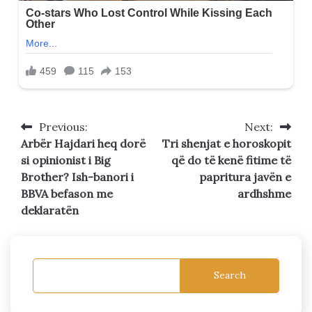
Previous:
Next:
Post
Arbër Hajdari heq dorë
Tri shenjat e horoskopit
navigation
si opinionist i Big
që do të kenë fitime të
Brother? Ish-banori i
papritura javën e
BBVA befason me
ardhshme
deklaratën
Search