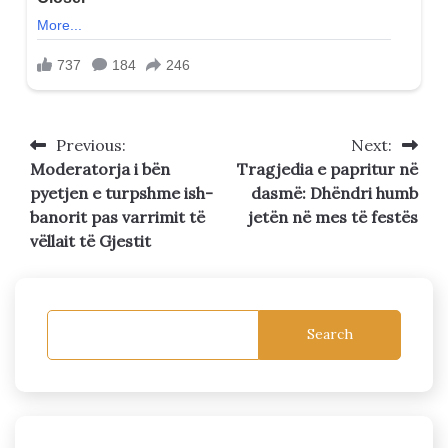
Previous:
Next:
Post
Moderatorja i bën
Tragjedia e papritur në
navigation
pyetjen e turpshme ish-
dasmë: Dhëndri humb
banorit pas varrimit të
jetën në mes të festës
vëllait të Gjestit
Search