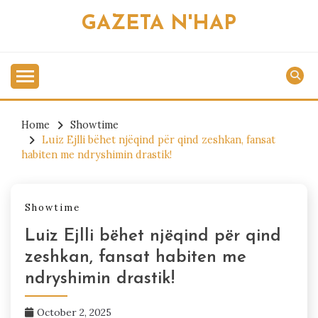
Skip
GAZETA N'HAP
to
content
Home
Showtime
Luiz Ejlli bëhet njëqind për qind zeshkan, fansat
habiten me ndryshimin drastik!
Showtime
Luiz Ejlli bëhet njëqind për qind
zeshkan, fansat habiten me
ndryshimin drastik!
October 2, 2025