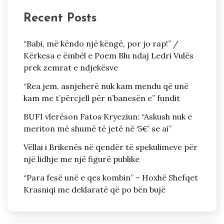
Recent Posts
“Babi, më këndo një këngë, por jo rap!” /
Kërkesa e ëmbël e Poem Blu ndaj Ledri Vulës
prek zemrat e ndjekësve
“Rea jem, asnjeherë nuk kam mendu që unë
kam me t’përcjell për n’banesën e” fundit
BUFI vlerëson Fatos Kryeziun: “Askush nuk e
meriton më shumë të jetë në ‘5€’ se ai”
Vëllai i Brikenës në qendër të spekulimeve për
një lidhje me një figurë publike
“Para fesë unë e qes kombin” – Hoxhë Shefqet
Krasniqi me deklaratë që po bën bujë