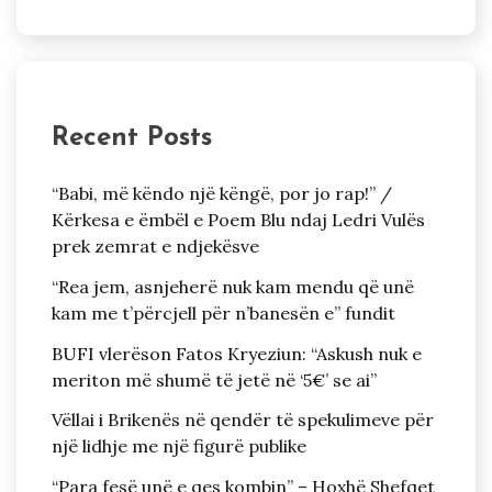
Recent Posts
“Babi, më këndo një këngë, por jo rap!” /
Kërkesa e ëmbël e Poem Blu ndaj Ledri Vulës
prek zemrat e ndjekësve
“Rea jem, asnjeherë nuk kam mendu që unë
kam me t’përcjell për n’banesën e” fundit
BUFI vlerëson Fatos Kryeziun: “Askush nuk e
meriton më shumë të jetë në ‘5€’ se ai”
Vëllai i Brikenës në qendër të spekulimeve për
një lidhje me një figurë publike
“Para fesë unë e qes kombin” – Hoxhë Shefqet