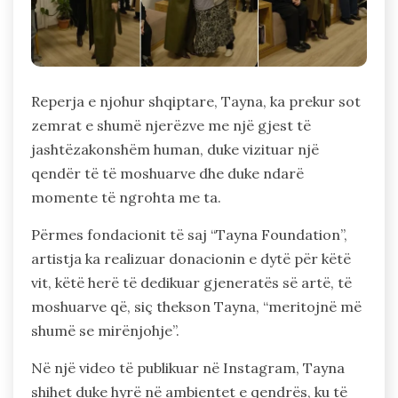
Reperja e njohur shqiptare, Tayna, ka prekur sot
zemrat e shumë njerëzve me një gjest të
jashtëzakonshëm human, duke vizituar një
qendër të të moshuarve dhe duke ndarë
momente të ngrohta me ta.
Përmes fondacionit të saj “Tayna Foundation”,
artistja ka realizuar donacionin e dytë për këtë
vit, këtë herë të dedikuar gjeneratës së artë, të
moshuarve që, siç thekson Tayna, “meritojnë më
shumë se mirënjohje”.
Në një video të publikuar në Instagram, Tayna
shihet duke hyrë në ambientet e qendrës, ku të