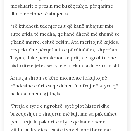
moshuarit e presin me buzëqeshje, përqafime
dhe emocione të sinqerta.
“Të kthehesh tek njerëzit që kanë mbajtur mbi
supe sfida të mëdha, që kanë dhënë më shumë se
ç’kanë marrë, është bekim. Ata meritojnë kujdes,
respekt dhe përqafimin e përditshëm,” shprehet
Tayna, duke përshkruar se pritja e ngrohtë dhe
historitë e jetës së tyre e prekun jashtëzakonisht.
Artistja shton se këto momente i rikujtojnë
rëndësinë e dritës që duhet t’u ofrojmë atyre që
na kanë dhënë gjithçka.
“Pritja e tyre e ngrohtë, sytë plot histori dhe
buzëqeshjet e sinqerta më kujtuan sa pak duhet
për t’u sjellë pak dritë atyre që kanë dhënë
gjithçka. Ky gjest është i vogël, por i bërë me