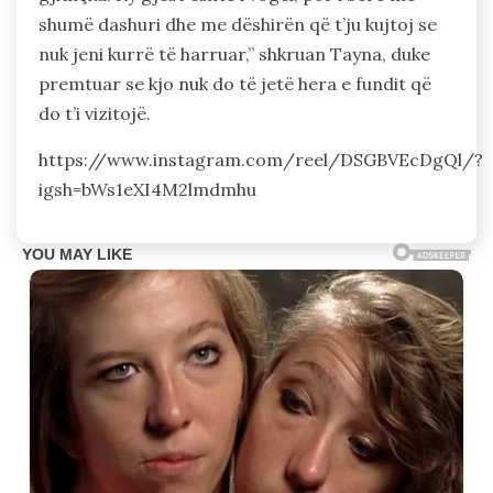
shumë dashuri dhe me dëshirën që t’ju kujtoj se
nuk jeni kurrë të harruar,” shkruan Tayna, duke
premtuar se kjo nuk do të jetë hera e fundit që
do t’i vizitojë.
https://www.instagram.com/reel/DSGBVEcDgQl/?
igsh=bWs1eXI4M2lmdmhu