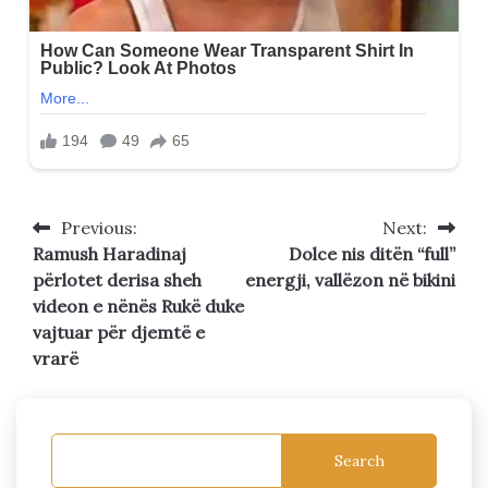
Previous:
Next:
Post
Ramush Haradinaj
Dolce nis ditën “full”
navigation
përlotet derisa sheh
energji, vallëzon në bikini
videon e nënës Rukë duke
vajtuar për djemtë e
vrarë
Search