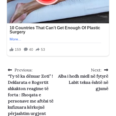
Previous:
Next:
Post
“Ty të ka dënuar Zoti” !
Alba i hedh miell në fytyrë
navigation
Deklarata e Rogertit
Labit teksa është në
shkakton reagime të
gjumë
forta : Shoqata e
personave me aftësi të
kufizuara kërkojnë
përjashtim urgjent