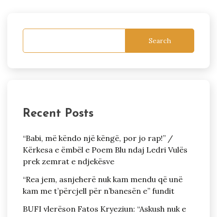
Search
Recent Posts
“Babi, më këndo një këngë, por jo rap!” /
Kërkesa e ëmbël e Poem Blu ndaj Ledri Vulës
prek zemrat e ndjekësve
“Rea jem, asnjeherë nuk kam mendu që unë
kam me t’përcjell për n’banesën e” fundit
BUFI vlerëson Fatos Kryeziun: “Askush nuk e