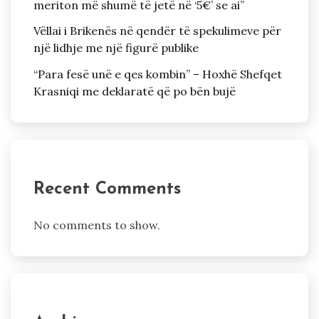
meriton më shumë të jetë në ‘5€’ se ai”
Vëllai i Brikenës në qendër të spekulimeve për
një lidhje me një figurë publike
“Para fesë unë e qes kombin” – Hoxhë Shefqet
Krasniqi me deklaratë që po bën bujë
Recent Comments
No comments to show.