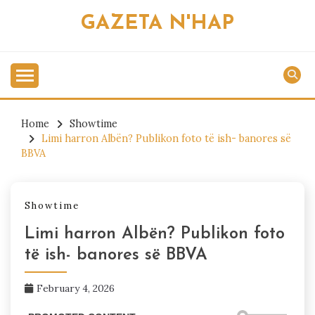
Skip
GAZETA N'HAP
to
content
Home
Showtime
Limi harron Albën? Publikon foto të ish- banores së
BBVA
Showtime
Limi harron Albën? Publikon foto
të ish- banores së BBVA
February 4, 2026