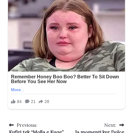
Previous:
Next:
Post
Kufiri tek “Molla e Kuqe”
Ja momenti kur Dolce