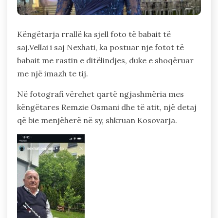
Këngëtarja rrallë ka sjell foto të babait të
saj.Vellai i saj Nexhati, ka postuar nje fotot të
babait me rastin e ditëlindjes, duke e shoqëruar
me një imazh te tij.
Në fotografi vërehet qartë ngjashmëria mes
këngëtares Remzie Osmani dhe të atit, një detaj
që bie menjëherë në sy, shkruan Kosovarja.