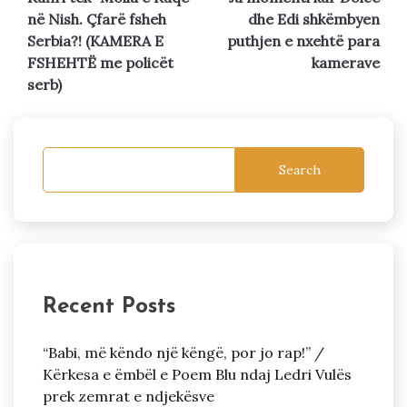
navigation
në Nish. Çfarë fsheh
dhe Edi shkëmbyen
Serbia?! (KAMERA E
puthjen e nxehtë para
FSHEHTË me policët
kamerave
serb)
Search
Recent Posts
“Babi, më këndo një këngë, por jo rap!” /
Kërkesa e ëmbël e Poem Blu ndaj Ledri Vulës
prek zemrat e ndjekësve