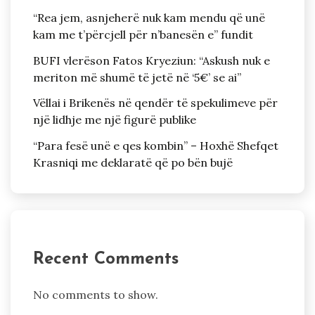
“Rea jem, asnjeherë nuk kam mendu që unë
kam me t’përcjell për n’banesën e” fundit
BUFI vlerëson Fatos Kryeziun: “Askush nuk e
meriton më shumë të jetë në ‘5€’ se ai”
Vëllai i Brikenës në qendër të spekulimeve për
një lidhje me një figurë publike
“Para fesë unë e qes kombin” – Hoxhë Shefqet
Krasniqi me deklaratë që po bën bujë
Recent Comments
No comments to show.